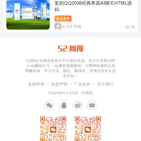
复刻QQ2006经典界面AI聊天HTML源
码
会员免费
6个月前
14
52网创-全网首发各大平台项目资源、专注分享新出网
上vip赚钱方法、vip课程视频教程、付费网络课程以及
网赚培训，学习引流、建站、赚钱等，学项目技术从这
里开始！
友链申请
免责声明
广告合作
关于我们
Copyright © 2026 ·
52网创