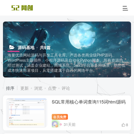
源码基地
共9篇
海量优质网站源码与开发工具仓库。严选各类商业级PHP源码、
WordPress主题插件、小程序源码及自动化Python脚本。所有资源均
经过测试，涵盖企业建站、商城系统、SaaS平台等多种场景，助您低
成本快速部署项目，从零搭建属于自己的网络平台。
排序
更新
浏览
点赞
评论
SQL常用核心单词查询115词html源码
会员免费
31天前
8