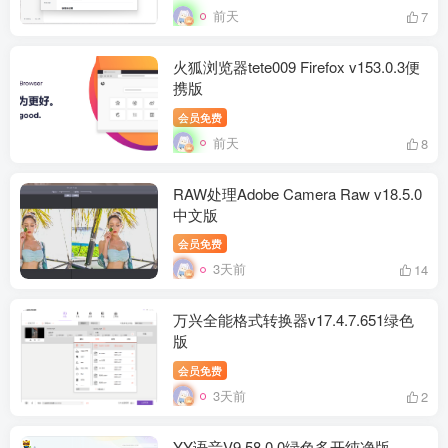
前天
7
火狐浏览器tete009 Firefox v153.0.3便
携版
会员免费
前天
8
RAW处理Adobe Camera Raw v18.5.0
中文版
会员免费
3天前
14
万兴全能格式转换器v17.4.7.651绿色
版
会员免费
3天前
2
YY语音V9.58.0.0绿色多开纯净版