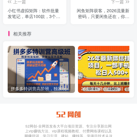
上一篇
下一篇
小红书虚拟矩阵：软件批量
闲鱼矩阵获客，2026流量新
发笔记，单店100款，3个店
密码，只要闲鱼还在，你的
同时操作（共71节）
行业就有无限精准的客源
相关推荐
拼多多特训营高阶班，独家玩法赋能，突破运营天花板（更新26年1月）
26年最新
52网创-全网首发各大平台项目资源、专注分享新出网
上vip赚钱方法、vip课程视频教程、付费网络课程以及
网赚培训，学习引流、建站、赚钱等，学项目技术从这