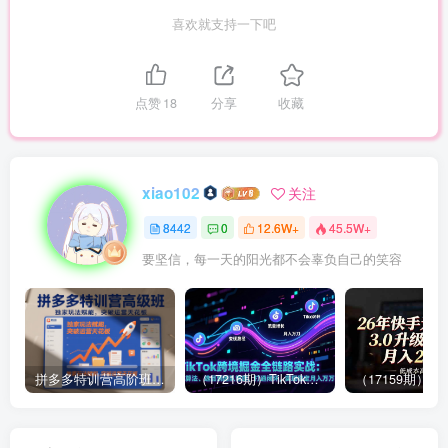
喜欢就支持一下吧
点赞
18
分享
收藏
xiao102
关注
8442
0
12.6W+
45.5W+
要坚信，每一天的阳光都不会辜负自己的笑容
拼多多特训营高阶班，独家玩法赋能，突破运营天花板（更新26年1月）
（17216期）TikTok跨境掘金全链路实战：从算法、选品到团队管理，打通闭环，实现稳定月入万刀