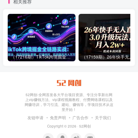
相关推荐
（17216期）TikTok跨境掘金全链路实战：从算法、选品到团队管理，打通闭环，实现稳定月入万刀
（1
52网创-全网首发各大平台项目资源、专注分享新出网
上vip赚钱方法、vip课程视频教程、付费网络课程以及
网赚培训，学习引流、建站、赚钱等，学项目技术从这
里开始！
友链申请
免责声明
广告合作
关于我们
Copyright © 2026 ·
52网创