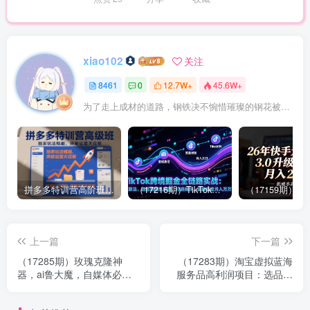
xiao102
关注
8461
0
12.7W+
45.6W+
为了走上成材的道路，钢铁决不惋惜璀璨的钢花被遗弃
拼多多特训营高阶班，独家玩法赋能，突破运营天花板（更新26年1月）
（17216期）TikTok跨境掘金全链路实战：从算法、选品到团队管理，打通闭环，实现稳定月入万刀
上一篇
下一篇
（17285期）玫瑰克隆神
（17283期）淘宝虚拟蓝海
器，ai鲁大魔，自媒体必备
服务品高利润项目：选品策
工具，一键爆款神器，详细
略、后端对接、店铺运营，
教程。
月收益可达3-5万元