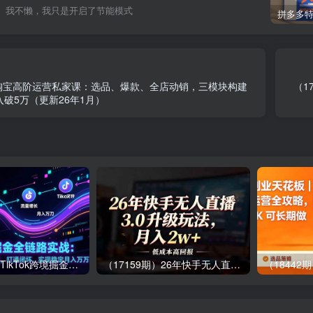
我不懒，我只是开启了节能模式
）淘宝高阶运营私家课：选品、爆款、全店动销，三模块构建
（1
破5万（更新26年1月）
（17216期）TikTok跨境掘金全链路实战：从算法、选品到团队管理，打通闭环，实现稳定月入万刀
（17159期）26年快手无人直播3.0升级玩法，低成本高回报，月入2w+