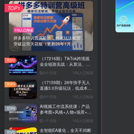
TOP1
110人已阅读
拼多多特训营高阶班，独家玩法赋能，
突破运营天花板（更新26年1月）
（17216期）TikTok跨境掘
TOP2
金全链路实战：从算法、选
品到团队管理，打通闭环，
6个月前
106人已阅读
实现稳定月入万刀
（17159期）26年快手无人
TOP3
直播3.0升级玩法，低成本高
回报，月入2w+
6个月前
105人已阅读
AI视频工作流系统课：产品
TOP4
参考图+风格+人物+场景+分
镜，五重参考锁定视觉系
1个月前
103人已阅读
统，稳定产出高质量视频
全智能EA量化，全天不间断
TOP5