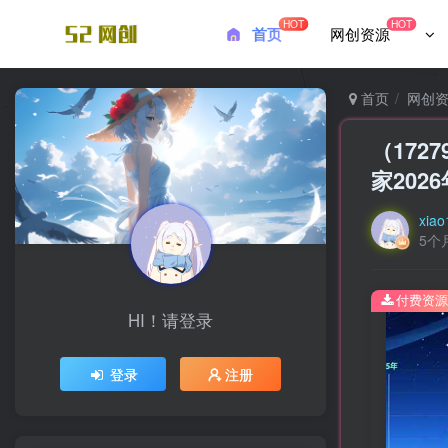
HOT
HOT
首页
网创资源
首页
网创
（17
家202
xiao
5个
付费资源
HI！请登录
登录
注册