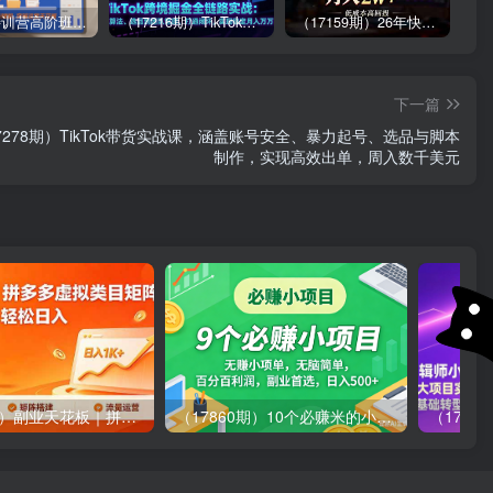
拼多多特训营高阶班，独家玩法赋能，突破运营天花板（更新26年1月）
（17216期）TikTok跨境掘金全链路实战：从算法、选品到团队管理，打通闭环，实现稳定月入万刀
（17159期）26年快手无人直播3.0升级玩法，低成本高回报，月入2w+
下一篇
7278期）TikTok带货实战课，涵盖账号安全、暴力起号、选品与脚本
制作，实现高效出单，周入数千美元
（18442期）副业天花板｜拼多多虚拟类目矩阵运营全攻略，轻松日入 1K 可长期做
（17860期）10个必赚米的小项目，百分百有利润，无脑简单，副业首选，日入500+