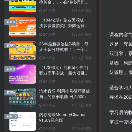
挣美金，，小白轻松操作，
日入1000+
4个月前
103人已阅读
（18442期）副业天花板｜
TOP6
拼多多虚拟类目矩阵运营全
攻略，轻松日入 1K 可长期
课程内容
2个月前
103人已阅读
做
这是一套聚
26年最新微信挂G项目，每
TOP7
天十多分钟就够了，一部手
双引擎，系
机，轻松日入5张【揭秘】
5个月前
103人已阅读
基础，构建
（17360期）剪辑师小白到
TOP8
队管理，最
职业高手实战：四大项目实
操、就业指导，零基础转
5个月前
102人已阅读
型，助力实现月薪8000+
适合学习
汽水音乐 利用小号循环播放
TOP9
自己的原创歌曲 日入500+
寻求在20
4个月前
102人已阅读
学习后的
内存清理MemoryCleaner
TOP10
v1.9.9绿色版
掌握一套
2个月前
102人已阅读