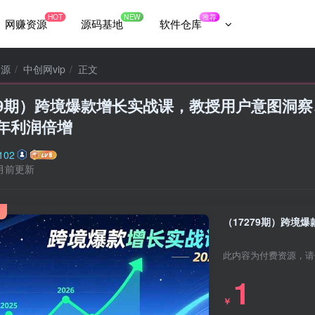
HOT
NEW
推荐
网赚资源
源码基地
软件仓库
资源
中创网vip
正文
279期）跨境爆款增长实战课，教授用户意图洞
6年利润倍增
102
月前更新
此内容为付费资源，请
1
￥