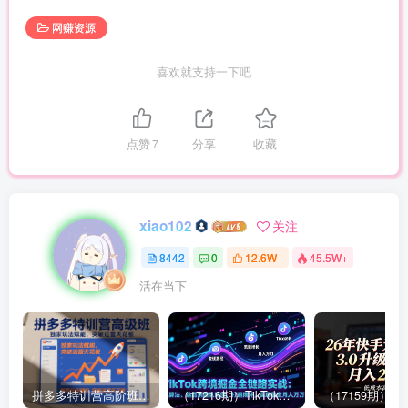
网赚资源
喜欢就支持一下吧
点赞
7
分享
收藏
xiao102
关注
8442
0
12.6W+
45.5W+
活在当下
拼多多特训营高阶班，独家玩法赋能，突破运营天花板（更新26年1月）
（17216期）TikTok跨境掘金全链路实战：从算法、选品到团队管理，打通闭环，实现稳定月入万刀