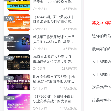
挣美金，，小白轻松操作，
日入1000+
4个月前
103人已阅读
（18442期）副业天花板｜
TOP6
拼多多虚拟类目矩阵运营全
英文+中英字
攻略，轻松日入 1K 可长期
2个月前
103人已阅读
做
这样的课
AI视频工作流系统课：产品
TOP7
参考图+风格+人物+场景+分
镜，五重参考锁定视觉系
漫画家的A
1个月前
103人已阅读
统，稳定产出高质量视频
26拼多多起店实战课-7月｜
TOP8
人工智能
市场调研定位赛道，矩阵秒
杀万人团实操，强弱付费打
10天前
102人已阅读
法解决新品起量卡点
人工智能
朋友圈勾魂文案实战课｜洗
TOP9
脑·悬疑·催眠·故事四大核心
心法，吃透人性营销，实现
这是您学
1个月前
102人已阅读
朋友圈不销而售被动成交
（17360期）剪辑师小白到
TOP10
该课程将指
职业高手实战：四大项目实
操、就业指导，零基础转
5个月前
102人已阅读
型，助力实现月薪8000+