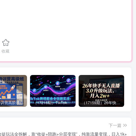
收藏
拼多多特训营高阶班，独家玩法赋能，突破运营天花板（更新26年1月）
（17216期）TikTok跨境掘金全链路实战：从算法、选品到团队管理，打通闭环，实现稳定月入万刀
（17159期）26年快手无人直播3.0升级玩法，低成本高回报，月入2w+
下一篇
I收徒玩法全拆解，靠“收徒+陪跑+分层变现”，纯靠流量变现，日入1k+