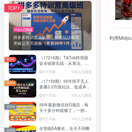
TOP1
110人已阅读
拼多多特训营高阶班，独家玩法赋能，
利用Mid
突破运营天花板（更新26年1月）
（17216期）TikTok跨境掘
TOP2
金全链路实战：从算法、选
品到团队管理，打通闭环，
6个月前
106人已阅读
实现稳定月入万刀
（17159期）26年快手无人
TOP3
直播3.0升级玩法，低成本高
回报，月入2w+
6个月前
105人已阅读
26年最新微信挂G项目，每
TOP4
天十多分钟就够了，一部手
机，轻松日入5张【揭秘】
5个月前
103人已阅读
全智能EA量化，全天不间断
TOP5