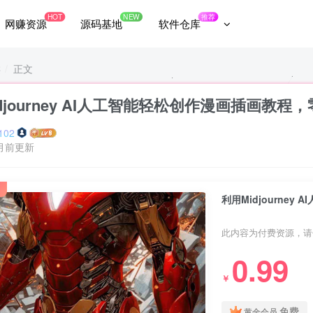
HOT
NEW
推荐
网赚资源
源码基地
软件仓库
类
正文
djourney AI人工智能轻松创作漫画插画教
102
月前更新
利用Midjourne
此内容为付费资源，请
0.99
￥
免费
黄金会员