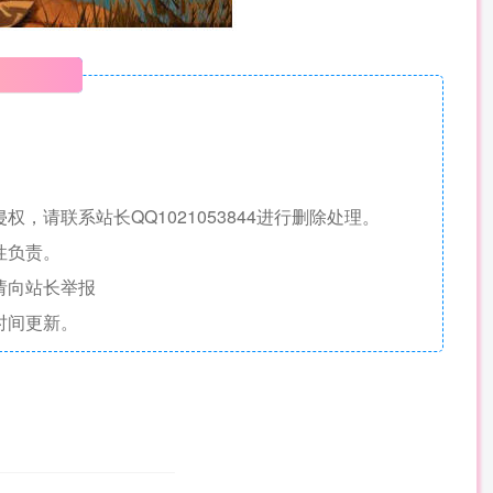
明
请联系站长QQ1021053844进行删除处理。
性负责。
请向站长举报
时间更新。