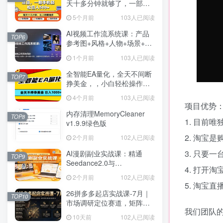
天十多分钟就够了，一部手
机，轻松日入5张【揭秘】
5个月前
103人已阅读
AI视频工作流系统课：产品
TOP6
参考图+风格+人物+场景+分
镜，五重参考锁定视觉系
1个月前
103人已阅读
统，稳定产出高质量视频
全智能EA量化，全天不间断
TOP7
挣美金，，小白轻松操作，
日入1000+
4个月前
103人已阅读
项目优势
内存清理MemoryCleaner
TOP8
1. 目前
v1.9.9绿色版
2. 淘宝
2个月前
102人已阅读
3. 只要
AI漫剧副业实战课：精通
TOP9
Seedance2.0与
4. 打开
NanoBanana2零基础复刻爆
2个月前
102人已阅读
款实现涨粉变现
5. 淘宝
26拼多多起店实战课-7月｜
TOP10
市场调研定位赛道，矩阵秒
我们团队
杀万人团实操，强弱付费打
10天前
102人已阅读
法解决新品起量卡点