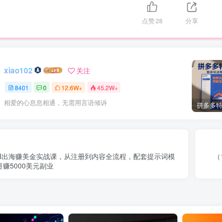
点赞
28
分享
xiao102
关注
8401
0
12.6W+
45.2W+
相爱的心息息相通，无需用言语倾诉
）AI出海赚美金实战课，从注册到内容全流程，配套提示词模
（
赚5000美元副业