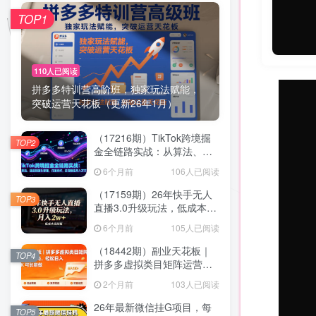
TOP1
110人已阅读
拼多多特训营高阶班，独家玩法赋能，
突破运营天花板（更新26年1月）
（17216期）TikTok跨境掘
TOP2
金全链路实战：从算法、选
品到团队管理，打通闭环，
6个月前
106人已阅读
实现稳定月入万刀
（17159期）26年快手无人
TOP3
直播3.0升级玩法，低成本高
回报，月入2w+
6个月前
105人已阅读
（18442期）副业天花板｜
TOP4
拼多多虚拟类目矩阵运营全
攻略，轻松日入 1K 可长期
2个月前
103人已阅读
做
26年最新微信挂G项目，每
TOP5