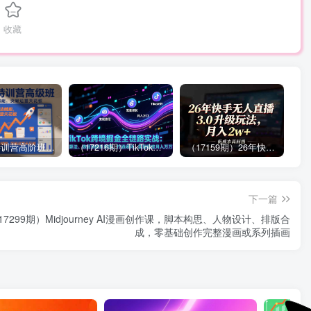
收藏
拼多多特训营高阶班，独家玩法赋能，突破运营天花板（更新26年1月）
（17216期）TikTok跨境掘金全链路实战：从算法、选品到团队管理，打通闭环，实现稳定月入万刀
（17159期）26年快手无人直播3.0升级玩法，低成本高回报，月入2w+
下一篇
17299期）Midjourney AI漫画创作课，脚本构思、人物设计、排版合
成，零基础创作完整漫画或系列插画