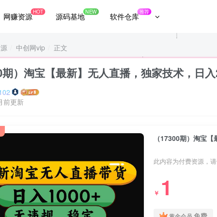
HOT
NEW
推荐
网赚资源
源码基地
软件仓库
资源
中创网vip
正文
300期）淘宝【最新】无人直播，独家技术，日
102
月前更新
此内容为付费资源，请
1
￥
免费
黄金会员