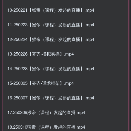
10-250221【猴帝（课程）发起的直播】.mp4
11-250223【猴帝（课程）发起的直播】.mp4
12-250224【猴帝（课程）发起的直播】.mp4
13-250226【齐齐-模拟实操】.mp4
14-250228【猴帝（课程）发起的直播】.mp4
15-250305【齐齐-话术框架】.mp4
16-250307【猴帝（课程）发起的直播】.mp4
17.250309猴帝（课程）发起的直播.mp4
18.250310猴帝（课程）发起的直播.mp4