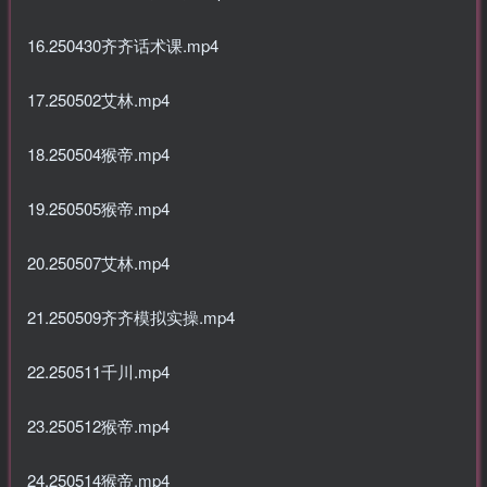
16.250430齐齐话术课.mp4
17.250502艾林.mp4
18.250504猴帝.mp4
19.250505猴帝.mp4
20.250507艾林.mp4
21.250509齐齐模拟实操.mp4
22.250511千川.mp4
23.250512猴帝.mp4
24.250514猴帝.mp4