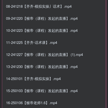
08-241218【齐齐-模拟实操丿话术】.mp4
09-241220【猴帝（课程）发起的直播】.mp4
10-241223【猴帝（课程）发起的直播】.mp4
11-241225【齐齐-话术课】.mp4
12-241227【猴帝（课程）发起的直播】 (1).mp4
13-241230【猴帝（课程）发起的直播】.mp4
14-250101【齐齐-模拟实操】.mp4
15-250103【猴帝（课程）发起的直播】.mp4
16-250106【猴帝老师1.6】.mp4