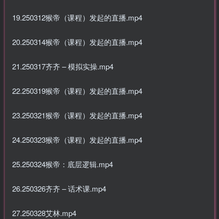
19.250312猴帝（课程）发起的直播.mp4
20.250314猴帝（课程）发起的直播.mp4
21.250317齐齐 – 模拟实操.mp4
22.250319猴帝（课程）发起的直播.mp4
23.250321猴帝（课程）发起的直播.mp4
24.250323猴帝（课程）发起的直播.mp4
25.250324猴帝：底层逻辑.mp4
26.250326齐齐 – 话术课.mp4
27.250328艾林.mp4