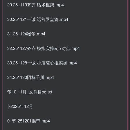
29.251119齐齐 话术框架.mp4
30.251121一诚 运营罗盘篇.mp4
31.251124猴帝.mp4
32.251127齐齐 模拟实操&点对点.mp4
33.251128一诚 小店随心推实操.mp4
34.251130阿楠千川.mp4
帝10-11月_文件目录.txt
├2025年12月
01节-251201猴帝.mp4