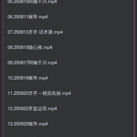
05.250810阿楠千川.mp4
06.250811猴帝.mp4
07.250813齐齐 话术课.mp4
08.250815随心推.mp4
09.250817阿楠千川.mp4
10.250818猴帝.mp4
11.250820齐齐 – 模拟实操.mp4
12.250822罗盘运营.mp4
13.250825猴帝.mp4