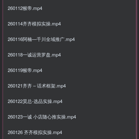
260112猴帝.mp4
260114齐齐模拟实操.mp4
260116阿楠—千川全域推广.mp4
260118一诚运营罗盘.mp4
260119猴帝.mp4
260121齐齐 – 话术框架.mp4
260122昊总-选品实操.mp4
260123一诚 小店随心推实操.mp4
260126 齐齐模拟实操.mp4