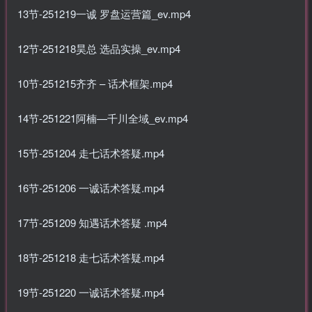
13节-251219一诚 罗盘运营篇_ev.mp4
12节-251218昊总 选品实操_ev.mp4
10节-251215齐齐 – 话术框架.mp4
14节-251221阿楠—千川全域_ev.mp4
15节-251204 走七话术答疑.mp4
16节-251206 一诚话术答疑.mp4
17节-251209 知遇话术答疑 .mp4
18节-251218 走七话术答疑.mp4
19节-251220 一诚话术答疑.mp4