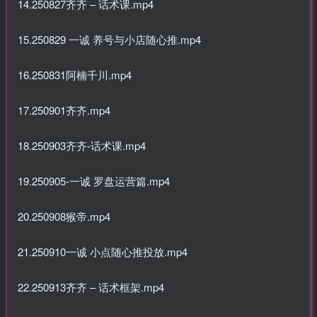
14.250827齐齐 – 话术课.mp4
15.250829 一诚 养号与小店随心推.mp4
16.250831阿楠千川.mp4
17.250901齐齐.mp4
18.250903齐齐-话术课.mp4
19.250905-一诚 罗盘运营篇.mp4
20.250908猴帝.mp4
21.250910一诚 小点随心推投放.mp4
22.250913齐齐 – 话术框架.mp4