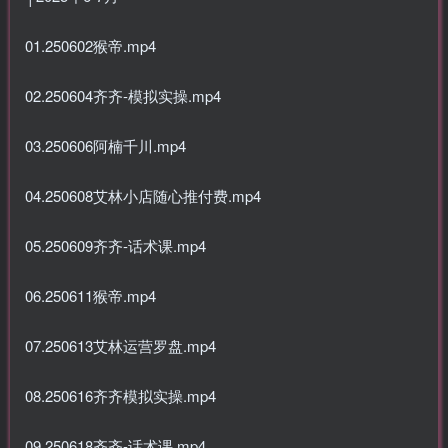
01.250602猴帝.mp4
02.250604齐齐-模拟实操.mp4
03.250606阿楠千川.mp4
04.250608艾林小店随心推付费.mp4
05.250609齐齐-话术课.mp4
06.250611猴帝.mp4
07.250613艾林运营罗盘.mp4
08.250616齐齐模拟实操.mp4
09.250618齐齐-话术课.mp4