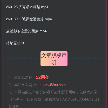
260128 齐齐话术框架.mp4
260130 一诚罗盘运营篇.mp4
店铺影响流量的因素.mp4
持续更新中……
文章版权声
明
52网创
1、本网站名称：
2、本站永久网址：
https://52nu.com
3、本网站的文章部分内容可能来源于网络，仅供大家学
习与参考，如有侵权，请联系站长QQ1021053844进行删
除处理。