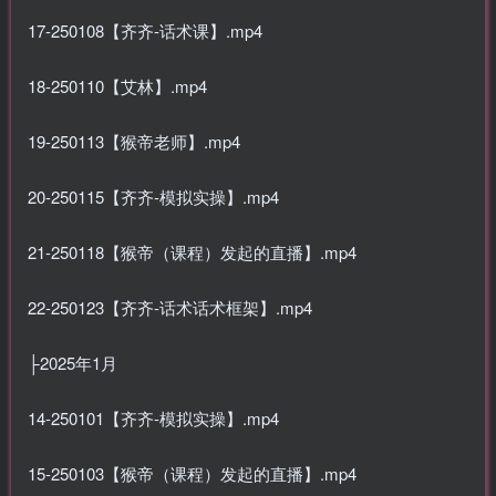
17-250108【齐齐-话术课】.mp4
18-250110【艾林】.mp4
19-250113【猴帝老师】.mp4
20-250115【齐齐-模拟实操】.mp4
21-250118【猴帝（课程）发起的直播】.mp4
22-250123【齐齐-话术话术框架】.mp4
├2025年1月
14-250101【齐齐-模拟实操】.mp4
15-250103【猴帝（课程）发起的直播】.mp4