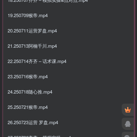
19.250709猴帝.mp4
20.250711运营罗盘.mp4
21.250713阿楠千川.mp4
22.250714齐齐 – 话术课.mp4
23.250716猴帝.mp4
24.250718随心推.mp4
25.250721猴帝.mp4
26.250723运营 罗盘.mp4