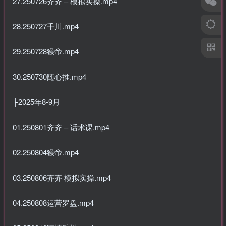
27.250726齐齐 – 模拟实操.mp4
28.250727千川.mp4
29.250728猴帝.mp4
30.250730随心推.mp4
├2025年8-9月
01.250801齐齐 – 话术课.mp4
02.250804猴帝.mp4
03.250806齐齐 模拟实操.mp4
04.250808运营罗盘.mp4