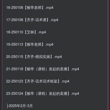
16-250106【猴帝老师】.mp4
17-250108【齐齐-话术课】.mp4
18-250110【艾林】.mp4
19-250113【猴帝老师】.mp4
20-250115【齐齐-模拟实操】.mp4
21-250118【猴帝（课程）发起的直播】.mp4
22-250123【齐齐-话术话术框架】.mp4
23-250124【猴帝（课程）发起的直播】.mp4
├2025年2月-3月