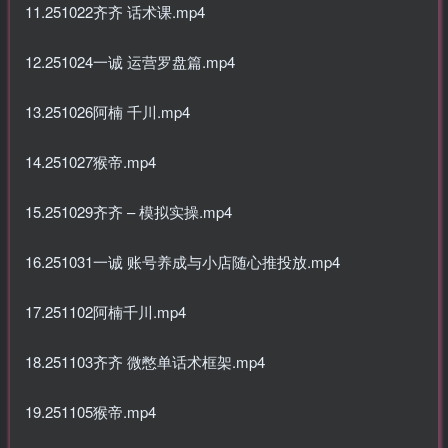
11.251022齐齐 话术课.mp4
12.251024一诚 运营罗盘篇.mp4
13.251026阿楠 千川.mp4
14.251027猴帝.mp4
15.251029齐齐 – 模拟实操.mp4
16.251031一诚 账号养成与小店随心推投放.mp4
17.251102阿楠千川.mp4
18.251103齐齐 微憋单话术框架.mp4
19.251105猴帝.mp4