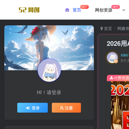
HOT
HOT
首页
网创资源
首页
网赚
2026
xiao
5个
付费资源
HI！请登录
登录
注册