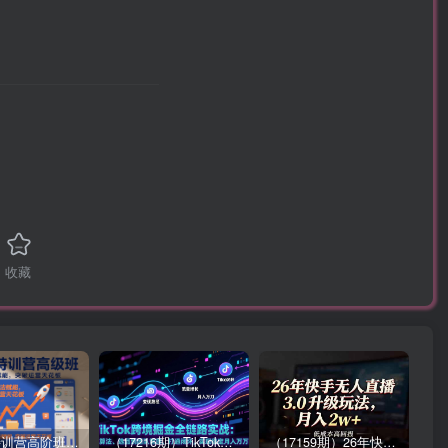
收藏
拼多多特训营高阶班，独家玩法赋能，突破运营天花板（更新26年1月）
（17216期）TikTok跨境掘金全链路实战：从算法、选品到团队管理，打通闭环，实现稳定月入万刀
（17159期）26年快手无人直播3.0升级玩法，低成本高回报，月入2w+