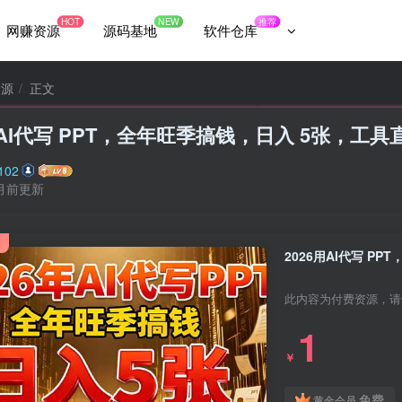
HOT
NEW
推荐
网赚资源
源码基地
软件仓库
资源
正文
用AI代写 PPT，全年旺季搞钱，日入 5张，工
102
月前更新
2026用AI代写 P
此内容为付费资源，请
1
￥
免费
黄金会员