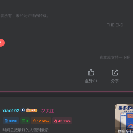
作者所有，未经允许请勿转载。
THE END
源
喜欢就支持一下吧
点赞
21
分享
xiao102
关注
8390
0
12.6W+
45.1W+
时间总把最好的人留到最后