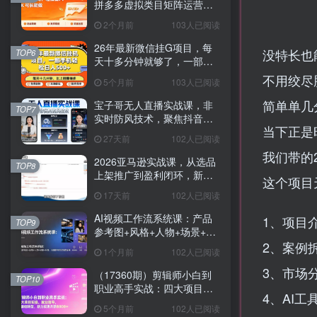
拼多多虚拟类目矩阵运营全
攻略，轻松日入 1K 可长期
2个月前
103人已阅读
做
26年最新微信挂G项目，每
没特长也
TOP6
天十多分钟就够了，一部手
机，轻松日入5张【揭秘】
不用绞尽
5个月前
103人已阅读
简单单几
宝子哥无人直播实战课，非
TOP7
实时防风技术，聚焦抖音快
当下正是
手等平台直播带货，轻松开
27天前
102人已阅读
启直播变现之路（更新2026
我们带的2
年07月11日）
2026亚马逊实战课，从选品
TOP8
上架推广到盈利闭环，新手
这个项目
老手均可快速落地出单
17天前
102人已阅读
AI视频工作流系统课：产品
1、项目
TOP9
参考图+风格+人物+场景+分
镜，五重参考锁定视觉系
2、案例
1个月前
102人已阅读
统，稳定产出高质量视频
3、市场
（17360期）剪辑师小白到
TOP10
职业高手实战：四大项目实
4、AI工
操、就业指导，零基础转
5个月前
102人已阅读
型，助力实现月薪8000+