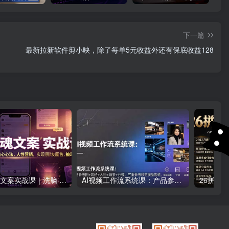
下一篇
最新拉新软件剪小映，除了每单5元收益外还有保底收益128
朋友圈勾魂文案实战课｜洗脑·悬疑·催眠·故事四大核心心法，吃透人性营销，实现朋友圈不销而售被动成交
AI视频工作流系统课：产品参考图+风格+人物+场景+分镜，五重参考锁定视觉系统，稳定产出高质量视频