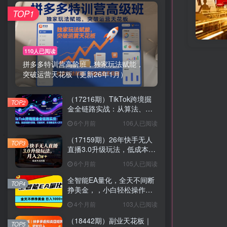
TOP1
110人已阅读
拼多多特训营高阶班，独家玩法赋能，
突破运营天花板（更新26年1月）
（17216期）TikTok跨境掘
TOP2
金全链路实战：从算法、选
品到团队管理，打通闭环，
6个月前
106人已阅读
实现稳定月入万刀
（17159期）26年快手无人
TOP3
直播3.0升级玩法，低成本高
回报，月入2w+
6个月前
105人已阅读
全智能EA量化，全天不间断
TOP4
挣美金，，小白轻松操作，
日入1000+
4个月前
103人已阅读
（18442期）副业天花板｜
TOP5