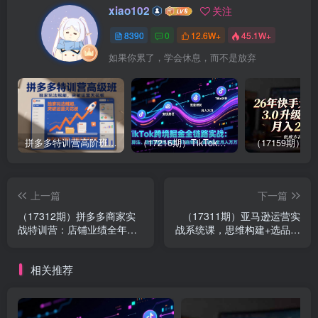
xiao102
关注
8390
0
12.6W+
45.1W+
如果你累了，学会休息，而不是放弃
拼多多特训营高阶班，独家玩法赋能，突破运营天花板（更新26年1月）
（17216期）TikTok跨境掘金全链路实战：从算法、选品到团队管理，打通闭环，实现稳定月入万刀
上一篇
下一篇
（17312期）拼多多商家实
（17311期）亚马逊运营实
战特训营：店铺业绩全年无
战系统课，思维构建+选品开
淡季，年增长200%+单店年
发+广告推广，助力新手实现
利润突破百万(26年2月更新)
稳定月利润2万+（更新）
相关推荐