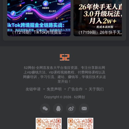
（17216期）TikTok跨境掘金全链路实战：从算法、选品到团队管理，打通闭环，实现稳定月入万刀
（1
52网创-全网首发各大平台项目资源、专注分享新出网
上vip赚钱方法、vip课程视频教程、付费网络课程以及
网赚培训，学习引流、建站、赚钱等，学项目技术从这
里开始！
友链申请
免责声明
广告合作
关于我们
Copyright © 2026 ·
52网创