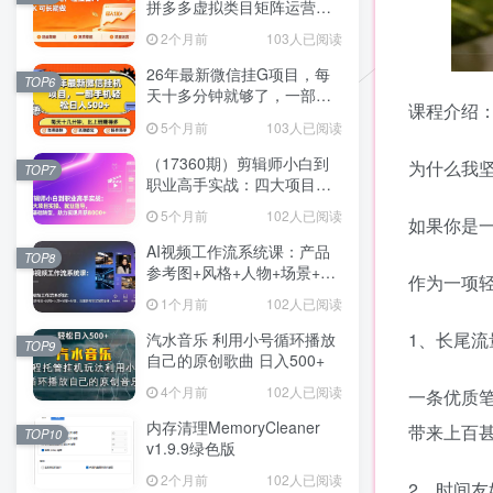
拼多多虚拟类目矩阵运营全
攻略，轻松日入 1K 可长期
2个月前
103人已阅读
做
26年最新微信挂G项目，每
TOP6
天十多分钟就够了，一部手
课程介绍
机，轻松日入5张【揭秘】
5个月前
103人已阅读
（17360期）剪辑师小白到
为什么我
TOP7
职业高手实战：四大项目实
操、就业指导，零基础转
5个月前
102人已阅读
如果你是
型，助力实现月薪8000+
AI视频工作流系统课：产品
TOP8
参考图+风格+人物+场景+分
作为一项
镜，五重参考锁定视觉系
1个月前
102人已阅读
统，稳定产出高质量视频
1、长尾流
汽水音乐 利用小号循环播放
TOP9
自己的原创歌曲 日入500+
4个月前
102人已阅读
一条优质
内存清理MemoryCleaner
带来上百
TOP10
v1.9.9绿色版
2个月前
102人已阅读
2、时间友