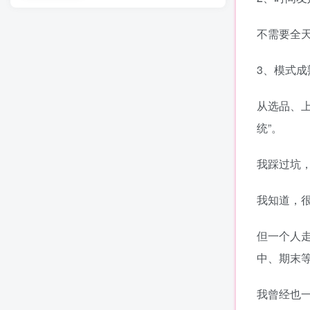
不需要全
3、模式成
从选品、
统”。
我踩过坑
我知道，
但一个人
中、期末
我曾经也