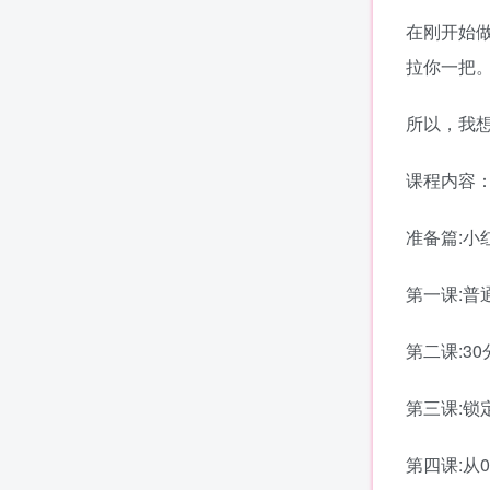
在刚开始
拉你一把
所以，我
课程内容
准备篇:小
第一课:普
第二课:3
第三课:锁
第四课:从