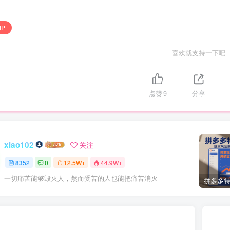
IP
喜欢就支持一下吧
点赞
9
分享
xiao102
关注
8352
0
12.5W+
44.9W+
一切痛苦能够毁灭人，然而受苦的人也能把痛苦消灭