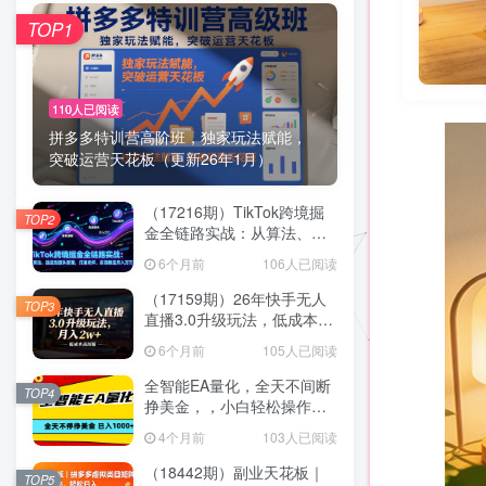
TOP1
110人已阅读
拼多多特训营高阶班，独家玩法赋能，
突破运营天花板（更新26年1月）
（17216期）TikTok跨境掘
TOP2
金全链路实战：从算法、选
品到团队管理，打通闭环，
6个月前
106人已阅读
实现稳定月入万刀
（17159期）26年快手无人
TOP3
直播3.0升级玩法，低成本高
回报，月入2w+
6个月前
105人已阅读
全智能EA量化，全天不间断
TOP4
挣美金，，小白轻松操作，
日入1000+
4个月前
103人已阅读
（18442期）副业天花板｜
TOP5