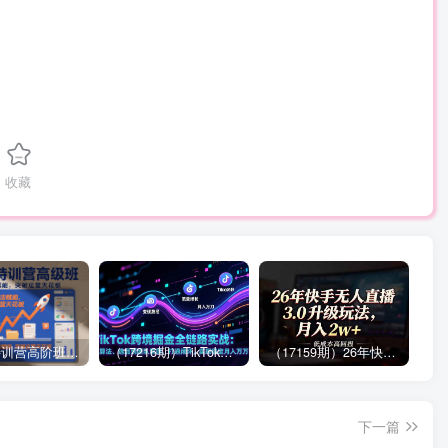
收藏
拼多多特训营高阶班，独家玩法赋能，突破运营天花板（更新26年1月）
（17216期）TikTok跨境掘金全链路实战：从算法、选品到团队管理，打通闭环，实现稳定月入万刀
（17159期）26年快手无人直播3.0升级玩法，低成本高回报，月入2w+
下一篇