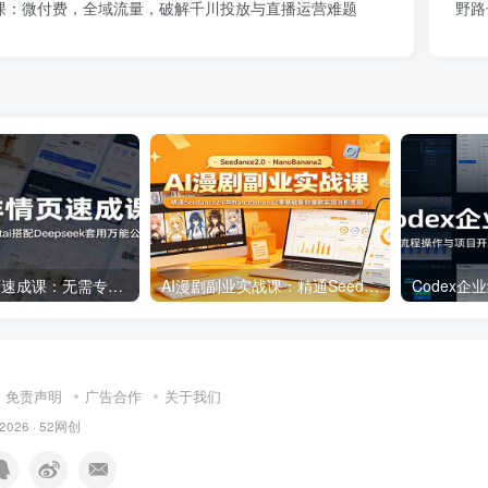
课：微付费，全域流量，破解千川投放与直播运营难题
野路
AI电商详情页速成课：无需专业美工操作，Startai搭配Deepseek套用万能公式
AI漫剧副业实战课：精通Seedance2.0与NanoBanana2零基础复刻爆款实现涨粉变现
免责声明
广告合作
关于我们
 2026 ·
52网创