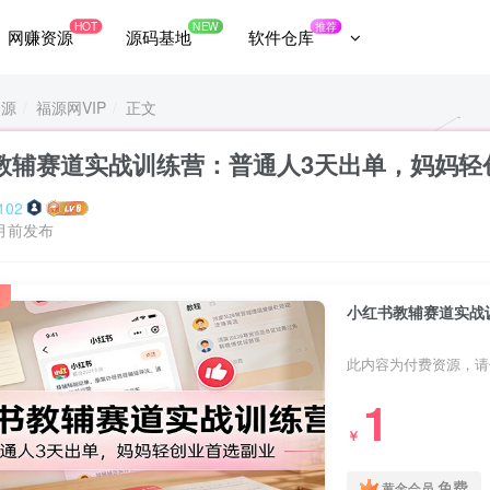
HOT
NEW
推荐
网赚资源
源码基地
软件仓库
资源
福源网VIP
正文
教辅赛道实战训练营：普通人3天出单，妈妈轻
102
月前发布
小红书教辅赛道实战
此内容为付费资源，请
1
￥
免费
黄金会员