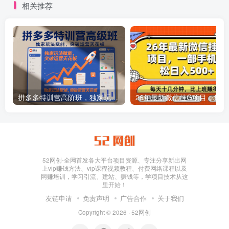
相关推荐
秘】
拼多多特训营高阶班，独家玩法赋能，突破运营天花板（更新26年1月）
26年最新
52网创-全网首发各大平台项目资源、专注分享新出网
上vip赚钱方法、vip课程视频教程、付费网络课程以及
网赚培训，学习引流、建站、赚钱等，学项目技术从这
里开始！
友链申请
免责声明
广告合作
关于我们
Copyright © 2026 ·
52网创