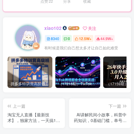
点赞
22
分享
收藏
xiao102
关注
8340
0
12.5W+
44.9W+
有时候是我们自己想太多才让自己如此难受
拼多多特训营高阶班，独家玩法赋能，突破运营天花板（更新26年1月）
（17216期）TikTok跨境掘金全链路实战：从算法、选品到团队管理，打通闭环，实现稳定月入万刀
上一篇
下一篇
淘宝无人直播【最新技
AI讲解民间小故事，科普中
术】，独家方法，一天搞10
药知识，0基础门槛，单号日
张+，无违规封号，支持矩阵
6张+收益，适合小白的懒人
操作，长期稳定【内部揭
玩法