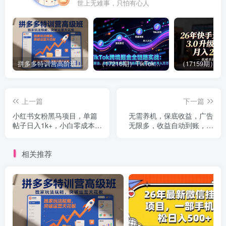
世上无难事，只怕有心人
拼多多特训营高阶班，独家玩法赋能，突破运营天花板（更新26年1月）
（17216期）TikTok跨境掘金全链路实战：从算法、选品到团队管理，打通闭环，实现稳定月入万刀
上一篇
下一篇
小红书女粉黑马项目，单篇
无需养机，保底收益，广告
帖子日入1k+，小白零成本上
无限多，收益自动到账，多
手
机一天2张+【揭秘】
相关推荐