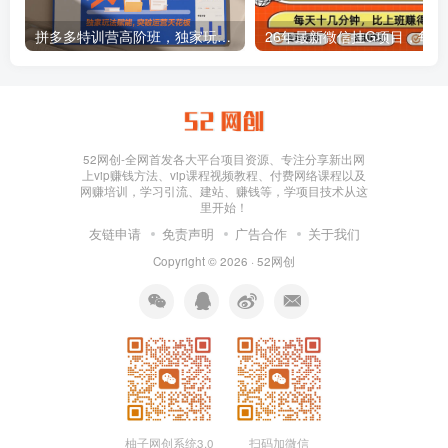
拼多多特训营高阶班，独家玩法赋能，突破运营天花板（更新26年1月）
26年最新
52网创-全网首发各大平台项目资源、专注分享新出网
上vip赚钱方法、vip课程视频教程、付费网络课程以及
网赚培训，学习引流、建站、赚钱等，学项目技术从这
里开始！
友链申请
免责声明
广告合作
关于我们
Copyright © 2026 ·
52网创
柚子网创系统3.0
扫码加微信