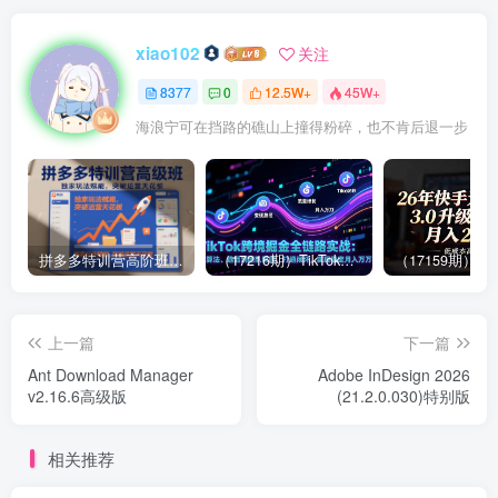
xiao102
关注
8377
0
12.5W+
45W+
海浪宁可在挡路的礁山上撞得粉碎，也不肯后退一步
拼多多特训营高阶班，独家玩法赋能，突破运营天花板（更新26年1月）
（17216期）TikTok跨境掘金全链路实战：从算法、选品到团队管理，打通闭环，实现稳定月入万刀
上一篇
下一篇
Ant Download Manager
Adobe InDesign 2026
v2.16.6高级版
(21.2.0.030)特别版
相关推荐