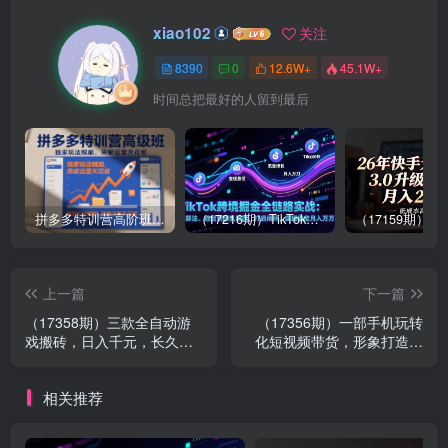
xiao102
关注
8390
0
12.6W+
45.1W+
时间总把最好的人留到最后
拼多多特训营高阶班，独家玩法赋能，突破运营天花板（更新26年1月）
（17216期）TikTok跨境掘金全链路实战：从算法、选品到团队管理，打通闭环，实现稳定月入万刀
上一篇
下一篇
（17358期）三款全自动游
（17356期）一部手机玩转
戏搬砖，日入千元，长久玩
化短视频带货，形象打造、
法，长期稳定的副业项目！
引流心法、话术实战，快速
开启个人带货创收之路
相关推荐