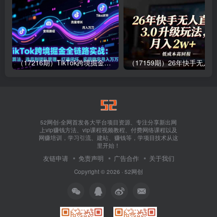
（17216期）TikTok跨境掘金全链路实战：从算法、选品到团队管理，打通闭环，实现稳定月入万刀
（1
52网创-全网首发各大平台项目资源、专注分享新出网
上vip赚钱方法、vip课程视频教程、付费网络课程以及
网赚培训，学习引流、建站、赚钱等，学项目技术从这
里开始！
友链申请
免责声明
广告合作
关于我们
Copyright © 2026 ·
52网创