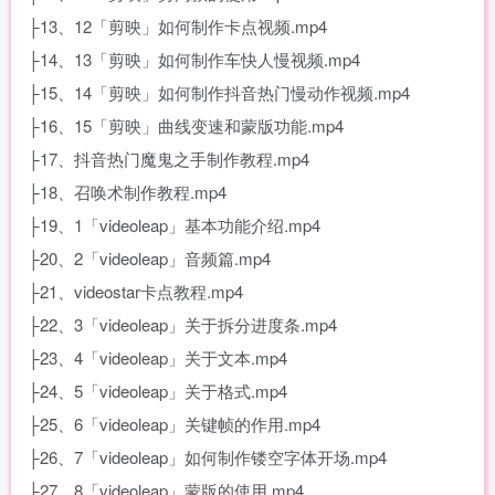
├13、12「剪映」如何制作卡点视频.mp4
├14、13「剪映」如何制作车快人慢视频.mp4
├15、14「剪映」如何制作抖音热门慢动作视频.mp4
├16、15「剪映」曲线变速和蒙版功能.mp4
├17、抖音热门魔鬼之手制作教程.mp4
├18、召唤术制作教程.mp4
├19、1「videoleap」基本功能介绍.mp4
├20、2「videoleap」音频篇.mp4
├21、videostar卡点教程.mp4
├22、3「videoleap」关于拆分进度条.mp4
├23、4「videoleap」关于文本.mp4
├24、5「videoleap」关于格式.mp4
├25、6「videoleap」关键帧的作用.mp4
├26、7「videoleap」如何制作镂空字体开场.mp4
├27、8「videoleap」蒙版的使用.mp4