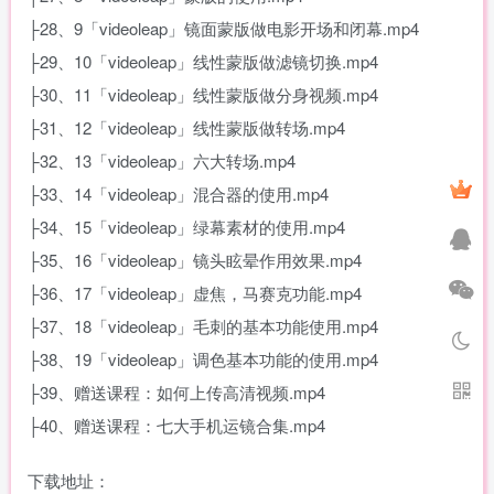
├28、9「videoleap」镜面蒙版做电影开场和闭幕.mp4
├29、10「videoleap」线性蒙版做滤镜切换.mp4
├30、11「videoleap」线性蒙版做分身视频.mp4
├31、12「videoleap」线性蒙版做转场.mp4
├32、13「videoleap」六大转场.mp4
├33、14「videoleap」混合器的使用.mp4
├34、15「videoleap」绿幕素材的使用.mp4
├35、16「videoleap」镜头眩晕作用效果.mp4
├36、17「videoleap」虚焦，马赛克功能.mp4
├37、18「videoleap」毛刺的基本功能使用.mp4
├38、19「videoleap」调色基本功能的使用.mp4
├39、赠送课程：如何上传高清视频.mp4
├40、赠送课程：七大手机运镜合集.mp4
下载地址：