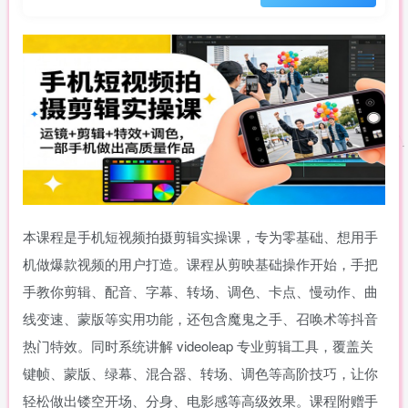
本课程是手机短视频拍摄剪辑实操课，专为零基础、想用手
机做爆款视频的用户打造。课程从剪映基础操作开始，手把
手教你剪辑、配音、字幕、转场、调色、卡点、慢动作、曲
线变速、蒙版等实用功能，还包含魔鬼之手、召唤术等抖音
热门特效。同时系统讲解 videoleap 专业剪辑工具，覆盖关
键帧、蒙版、绿幕、混合器、转场、调色等高阶技巧，让你
轻松做出镂空开场、分身、电影感等高级效果。课程附赠手