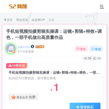
首页
网创资源
福源网VIP
正文
手机短视频拍摄剪辑实操课：运镜+剪辑+特效+调
色，一部手机做出高质量作品
xiao102
关注
私信
5个月前更新
59
14
付费资源
手机短视频拍摄剪辑实操课：运镜+剪辑+特效+调色，一部手机做出高质量作品
此内容为付费资源，请付费后查看
1
￥
免费
黄金会员
登录购买