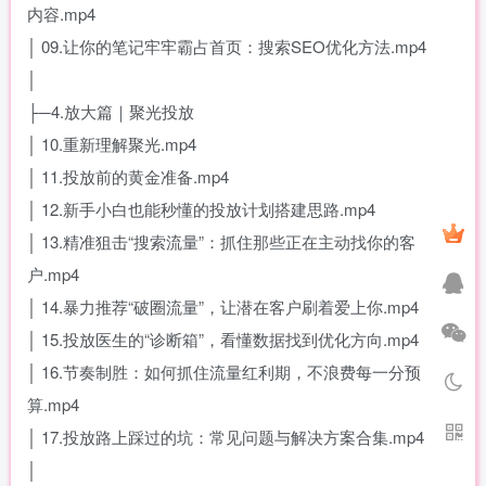
内容.mp4
│ 09.让你的笔记牢牢霸占首页：搜索SEO优化方法.mp4
│
├─4.放大篇｜聚光投放
│ 10.重新理解聚光.mp4
│ 11.投放前的黄金准备.mp4
│ 12.新手小白也能秒懂的投放计划搭建思路.mp4
│ 13.精准狙击“搜索流量”：抓住那些正在主动找你的客
户.mp4
│ 14.暴力推荐“破圈流量”，让潜在客户刷着爱上你.mp4
│ 15.投放医生的“诊断箱”，看懂数据找到优化方向.mp4
│ 16.节奏制胜：如何抓住流量红利期，不浪费每一分预
算.mp4
│ 17.投放路上踩过的坑：常见问题与解决方案合集.mp4
│