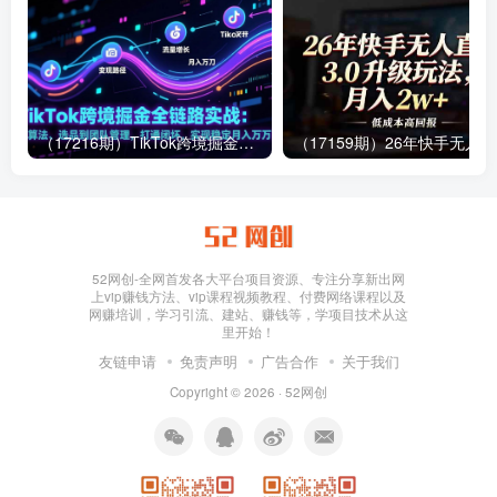
（17216期）TikTok跨境掘金全链路实战：从算法、选品到团队管理，打通闭环，实现稳定月入万刀
（1
52网创-全网首发各大平台项目资源、专注分享新出网
上vip赚钱方法、vip课程视频教程、付费网络课程以及
网赚培训，学习引流、建站、赚钱等，学项目技术从这
里开始！
友链申请
免责声明
广告合作
关于我们
Copyright © 2026 ·
52网创