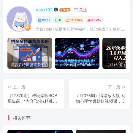
xiao102
关注
8377
0
12.5W+
45W+
当我们懂得珍惜平凡的幸福时，就已经成了人生的赢家
拼多多特训营高阶班，独家玩法赋能，突破运营天花板（更新26年1月）
（17216期）TikTok跨境掘金全链路实战：从算法、选品到团队管理，打通闭环，实现稳定月入万刀
上一篇
下一篇
（17370期）跨境爆款SOP
（17376期）情绪放大镜-动
系统课，“内容飞轮+精准投
物心理学爆款短视频课，文
放”为核心，拆解“人×货×场”
案公式、AI生图、多平台变
黄金公式
现，14天复制20W粉
相关推荐