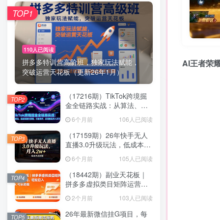
TOP1
110人已阅读
拼多多特训营高阶班，独家玩法赋能，
AI王者荣
突破运营天花板（更新26年1月）
（17216期）TikTok跨境掘
TOP2
金全链路实战：从算法、选
品到团队管理，打通闭环，
6个月前
106人已阅读
实现稳定月入万刀
（17159期）26年快手无人
TOP3
直播3.0升级玩法，低成本高
回报，月入2w+
6个月前
105人已阅读
（18442期）副业天花板｜
TOP4
拼多多虚拟类目矩阵运营全
攻略，轻松日入 1K 可长期
2个月前
103人已阅读
做
26年最新微信挂G项目，每
TOP5