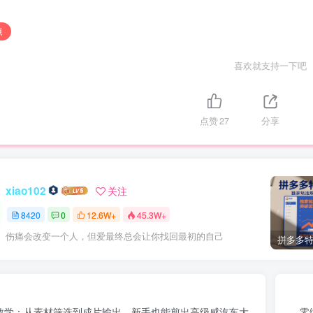
源
喜欢就支持一下吧
点赞
27
分享
xiao102
关注
8420
0
12.6W+
45.3W+
伤痛会改变一个人，但爱最终总会让你找回最初的自己
教学：从素材筛选到成片输出，新手也能剪出高级感汽车大
零