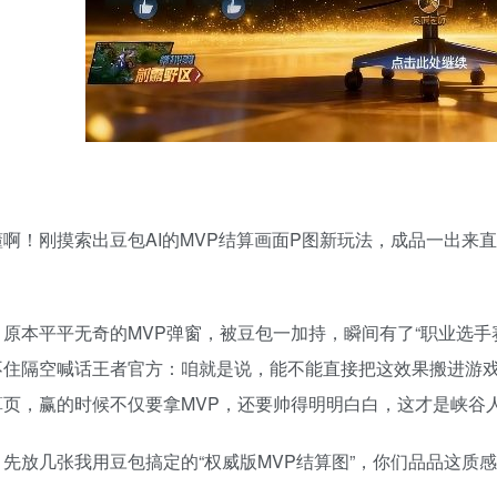
啊！刚摸索出豆包AI的MVP结算画面P图新玩法，成品一出来
？原本平平无奇的MVP弹窗，被豆包一加持，瞬间有了“职业选手
不住隔空喊话王者官方：咱就是说，能不能直接把这效果搬进游戏
算页，赢的时候不仅要拿MVP，还要帅得明明白白，这才是峡谷
，先放几张我用豆包搞定的“权威版MVP结算图”，你们品品这质