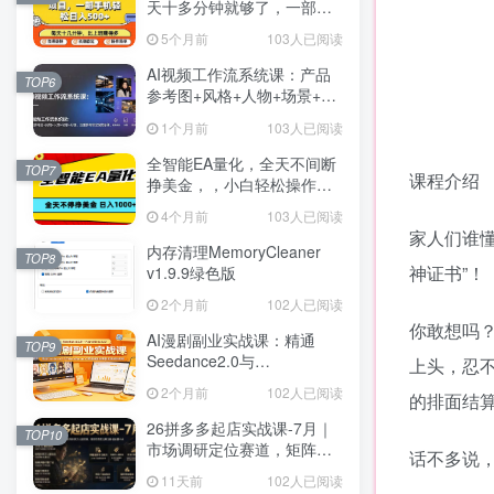
天十多分钟就够了，一部手
机，轻松日入5张【揭秘】
5个月前
103人已阅读
AI视频工作流系统课：产品
TOP6
参考图+风格+人物+场景+分
镜，五重参考锁定视觉系
1个月前
103人已阅读
统，稳定产出高质量视频
全智能EA量化，全天不间断
TOP7
课程介绍
挣美金，，小白轻松操作，
日入1000+
4个月前
103人已阅读
家人们谁懂
内存清理MemoryCleaner
TOP8
神证书”！
v1.9.9绿色版
2个月前
102人已阅读
你敢想吗
AI漫剧副业实战课：精通
TOP9
Seedance2.0与
上头，忍
NanoBanana2零基础复刻爆
2个月前
102人已阅读
的排面结
款实现涨粉变现
26拼多多起店实战课-7月｜
TOP10
市场调研定位赛道，矩阵秒
话不多说
杀万人团实操，强弱付费打
11天前
102人已阅读
法解决新品起量卡点