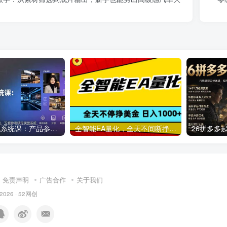
AI视频工作流系统课：产品参考图+风格+人物+场景+分镜，五重参考锁定视觉系统，稳定产出高质量视频
全智能EA量化，全天不间断挣美金，，小白轻松操作，日入1000+
免责声明
广告合作
关于我们
 2026 ·
52网创