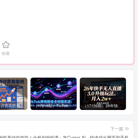
收藏
拼多多特训营高阶班，独家玩法赋能，突破运营天花板（更新26年1月）
（17216期）TikTok跨境掘金全链路实战：从算法、选品到团队管理，打通闭环，实现稳定月入万刀
（17159期）26年快手无人直播3.0升级玩法，低成本高回报，月入2w+
下一篇
编程基础也能学！全栈AI编程课：靠Cursor AI，快速搞出网页和手机