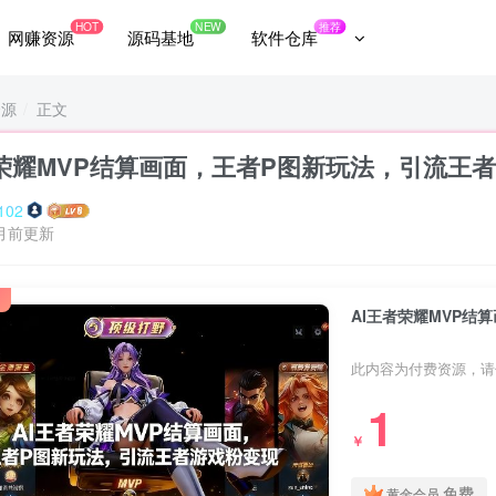
HOT
NEW
推荐
网赚资源
源码基地
软件仓库
资源
正文
者荣耀MVP结算画面，王者P图新玩法，引流王
102
月前更新
AI王者荣耀MVP结
此内容为付费资源，请
1
￥
免费
黄金会员