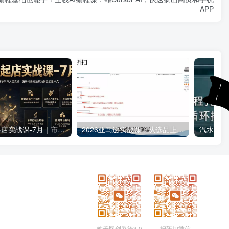
APP
26拼多多起店实战课-7月｜市场调研定位赛道，矩阵秒杀万人团实操，强弱付费打法解决新品起量卡点
2026亚马逊实战课，从选品上架推广到盈利闭环，新手老手均可快速落地出单
柚子网创系统3.0
扫码加微信