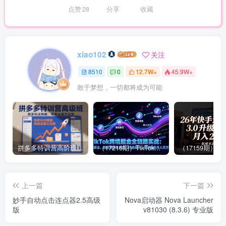
点赞
28
分享
收藏
xiao102
关注
8510
0
12.7W+
45.9W+
敢于梦想，一切都将成为可能
拼多多特训营高阶班，独家玩法赋能，突破运营天花板（更新26年1月）
（17216期）TikTok跨境掘金全链路实战：从算法、选品到团队管理，打通闭环，实现稳定月入万刀
上一篇
下一篇
妙手自动点击连点器2.5高级
Nova启动器 Nova Launcher
版
v81030 (8.3.6) 专业版