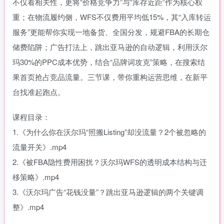
不仅看相关性，更将“价格竞争力”与“库存近距”作为核心权
重；在物流履约侧，WFS不仅费用平均低15%，其“入库转运
服务”更能帮你实现一地备货、全国分发，规避FBA的长期仓
储费陷阱；广告打法上，跳出亚马逊的自动逻辑，利用沃尔
玛30%的PPC成本优势，结合“品牌词攻克”策略，在搜索结
果首页抢占竞品流量。三节课，带你重构运营思维，在新平
台找准起跑点。
课程目录：
1.《为什么你在沃尔玛“照搬Listing”却没流量？2个被忽略的
流量开关》.mp4
2.《被FBA隐性费用困扰？沃尔玛WFS的透明成本结构与迁
移策略》.mp4
3.《沃尔玛广告“花钱没量”？跳出亚马逊逻辑的两个关键调
整》.mp4