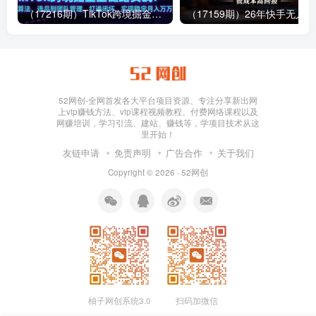
（17216期）TikTok跨境掘金全链路实战：从算法、选品到团队管理，打通闭环，实现稳定月入万刀
（1
52网创-全网首发各大平台项目资源、专注分享新出网
上vip赚钱方法、vip课程视频教程、付费网络课程以及
网赚培训，学习引流、建站、赚钱等，学项目技术从这
里开始！
友链申请
免责声明
广告合作
关于我们
Copyright © 2026 ·
52网创
柚子网创系统3.0
扫码加微信