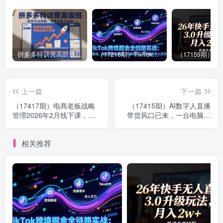
拼多多特训营高阶班，独家玩法赋能，突破运营天花板（更新26年1月）
（17216期）TikTok跨境掘金全链路实战：从算法、选品到团队管理，打通闭环，实现稳定月入万刀
上一篇
下一篇
（17417期）电商老板战略
（17415期）AI数字人直播
管理2026年2月线下课，掌
带货风口已来，一台电脑在
握三大智能体，公司如何从
家日入过千，小白当天上手
小做到大，年利润翻倍增长
的赚钱技能
相关推荐