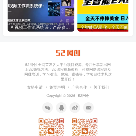
AI视频工作流系统课：产品参考图+风格+人物+场景+分镜，五重参考锁定视觉系统，稳定产出高质量视频
52网创-全网首发各大平台项目资源、专注分享新出网
上vip赚钱方法、vip课程视频教程、付费网络课程以及
网赚培训，学习引流、建站、赚钱等，学项目技术从这
里开始！
友链申请
免责声明
广告合作
关于我们
Copyright © 2026 ·
52网创