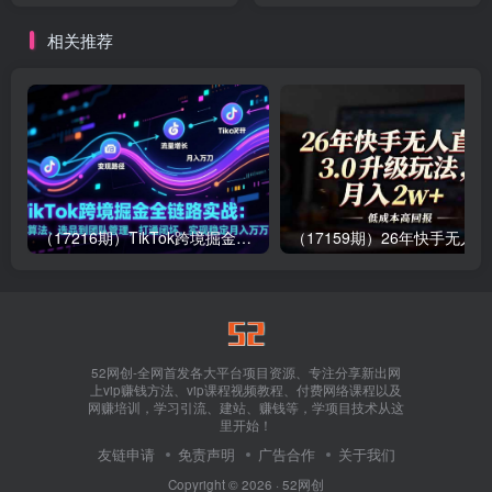
+字幕+配套资料
搞定AI项目月利润5万
相关推荐
（17216期）TikTok跨境掘金全链路实战：从算法、选品到团队管理，打通闭环，实现稳定月入万刀
（1
52网创-全网首发各大平台项目资源、专注分享新出网
上vip赚钱方法、vip课程视频教程、付费网络课程以及
网赚培训，学习引流、建站、赚钱等，学项目技术从这
里开始！
友链申请
免责声明
广告合作
关于我们
Copyright © 2026 ·
52网创