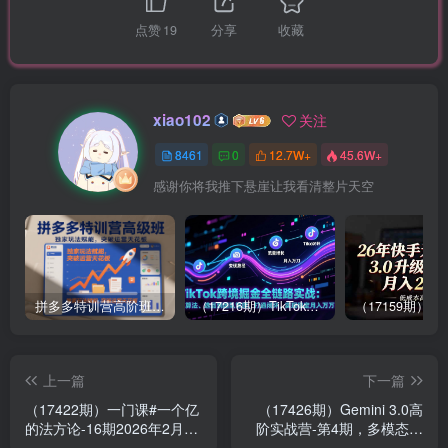
点赞
19
分享
收藏
xiao102
关注
8461
0
12.7W+
45.6W+
感谢你将我推下悬崖让我看清整片天空
拼多多特训营高阶班，独家玩法赋能，突破运营天花板（更新26年1月）
（17216期）TikTok跨境掘金全链路实战：从算法、选品到团队管理，打通闭环，实现稳定月入万刀
上一篇
下一篇
（17422期）一门课#一个亿
（17426期）Gemini 3.0高
的法方论-16期2026年2月，
阶实战营-第4期，多模态通
定位框架销售全掌握，录音
吃+视频生成+知识库，一人