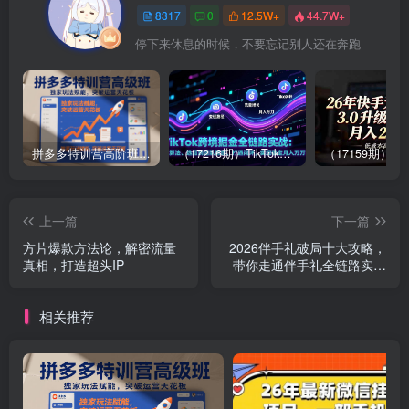
8317
0
12.5W+
44.7W+
停下来休息的时候，不要忘记别人还在奔跑
拼多多特训营高阶班，独家玩法赋能，突破运营天花板（更新26年1月）
（17216期）TikTok跨境掘金全链路实战：从算法、选品到团队管理，打通闭环，实现稳定月入万刀
上一篇
下一篇
方片爆款方法论，解密流量
2026伴手礼破局十大攻略，
真相，打造超头IP
带你走通伴手礼全链路实战
攻略，从产品营销到流量变
现闭环
相关推荐