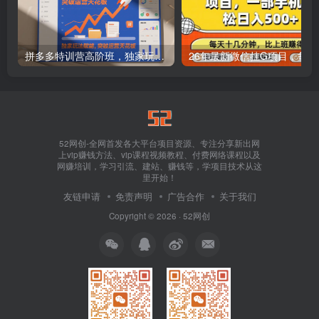
拼多多特训营高阶班，独家玩法赋能，突破运营天花板（更新26年1月）
26年最新
52网创-全网首发各大平台项目资源、专注分享新出网
上vip赚钱方法、vip课程视频教程、付费网络课程以及
网赚培训，学习引流、建站、赚钱等，学项目技术从这
里开始！
友链申请
免责声明
广告合作
关于我们
Copyright © 2026 ·
52网创