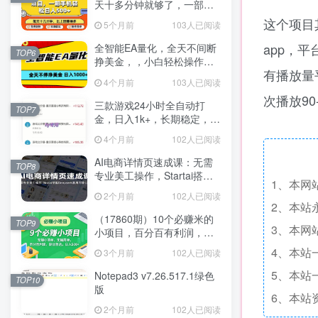
天十多分钟就够了，一部手
机，轻松日入5张【揭秘】
这个项目
5个月前
103人已阅读
app，
全智能EA量化，全天不间断
TOP6
挣美金，，小白轻松操作，
有播放量
日入1000+
4个月前
103人已阅读
次播放90
三款游戏24小时全自动打
TOP7
金，日入1k+，长期稳定，绿
色稳定【揭秘】
4个月前
102人已阅读
AI电商详情页速成课：无需
TOP8
专业美工操作，Startai搭配
1、本网
Deepseek套用万能公式
2个月前
102人已阅读
2、本站
（17860期）10个必赚米的
TOP9
3、本网
小项目，百分百有利润，无
脑简单，副业首选，日入
4、本站
3个月前
102人已阅读
500+
5、本站
Notepad3 v7.26.517.1绿色
TOP10
版
6、本站
2个月前
102人已阅读