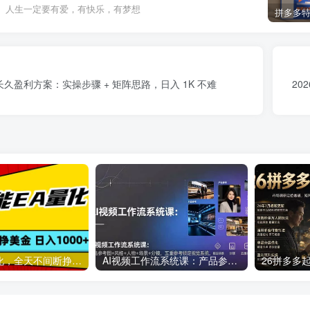
人生一定要有爱，有快乐，有梦想
久盈利方案：实操步骤 + 矩阵思路，日入 1K 不难
20
全智能EA量化，全天不间断挣美金，，小白轻松操作，日入1000+
AI视频工作流系统课：产品参考图+风格+人物+场景+分镜，五重参考锁定视觉系统，稳定产出高质量视频