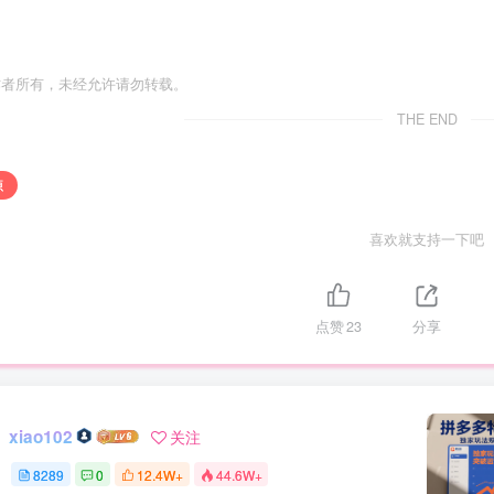
作者所有，未经允许请勿转载。
THE END
源
喜欢就支持一下吧
点赞
23
分享
xiao102
关注
8289
0
12.4W+
44.6W+