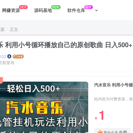
HOT
NEW
推荐
网赚资源
源码基地
软件仓库
资源
正文
乐 利用小号循环播放自己的原创歌曲 日入500+
102
月前发布
汽水音乐 利用小号循
此内容为付费资源，请
1
￥
免费
黄金会员