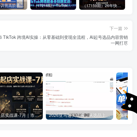
拼多多特训营高阶班，独家玩法赋能，突破运营天花板（更新26年1月）
（17216期）TikTok跨境掘金全链路实战：从算法、选品到团队管理，打通闭环，实现稳定月入万刀
（17159期）26年快手无人直播3.0升级玩法，低成本高回报，月入2w+
下一篇
26 TikTok 跨境AI实操：从零基础到变现全流程，AI起号选品内容营销
一网打尽
26拼多多起店实战课-7月｜市场调研定位赛道，矩阵秒杀万人团实操，强弱付费打法解决新品起量卡点
2026亚马逊实战课，从选品上架推广到盈利闭环，新手老手均可快速落地出单