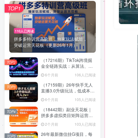
TOP1
110人已阅读
拼多多特训营高阶班，独家玩法赋能，
突破运营天花板（更新26年1月）
（17216期）TikTok跨境掘
TOP2
金全链路实战：从算法、选
品到团队管理，打通闭环，
6个月前
106人已阅读
实现稳定月入万刀
（17159期）26年快手无人
TOP3
直播3.0升级玩法，低成本高
回报，月入2w+
6个月前
105人已阅读
（18442期）副业天花板｜
TOP4
拼多多虚拟类目矩阵运营全
攻略，轻松日入 1K 可长期
2个月前
103人已阅读
做
26年最新微信挂G项目，每
TOP5