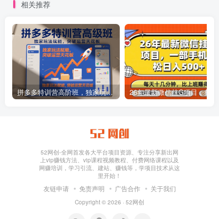
相关推荐
拼多多特训营高阶班，独家玩法赋能，突破运营天花板（更新26年1月）
26年最新
52网创-全网首发各大平台项目资源、专注分享新出网
上vip赚钱方法、vip课程视频教程、付费网络课程以及
网赚培训，学习引流、建站、赚钱等，学项目技术从这
里开始！
友链申请
免责声明
广告合作
关于我们
Copyright © 2026 ·
52网创