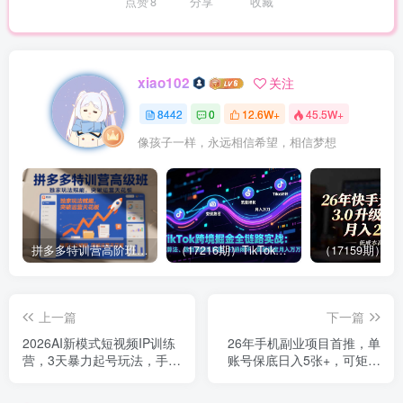
点赞
8
分享
收藏
xiao102
关注
8442
0
12.6W+
45.5W+
像孩子一样，永远相信希望，相信梦想
拼多多特训营高阶班，独家玩法赋能，突破运营天花板（更新26年1月）
（17216期）TikTok跨境掘金全链路实战：从算法、选品到团队管理，打通闭环，实现稳定月入万刀
上一篇
下一篇
2026AI新模式短视频IP训练
26年手机副业项目首推，单
营，3天暴力起号玩法，手把
账号保底日入5张+，可矩阵
手教学AI不露脸带货爆单技
放大【揭秘】
巧（更新）