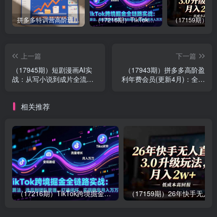
拼多多特训营高阶班，独家玩法赋能，突破运营天花板（更新26年1月）
（17216期）TikTok跨境掘金全链路实战：从算法、选品到团队管理，打通闭环，实现稳定月入万刀
上一篇
下一篇
（17945期）短剧漫画AI实
（17943期）拼多多高阶盈
战：从写小说到成片全流
利年费会员(更新4月)：全类
程，海螺即梦MJ多工具实
目活动玩法、原价上大促、
操，小白轻松上手
洗图防比价等核心盈利技术
相关推荐
（17216期）TikTok跨境掘金全链路实战：从算法、选品到团队管理，打通闭环，实现稳定月入万刀
（1