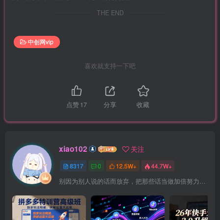
THE END
中创网vip
喜欢就支持一下吧
点赞
17
分享
收藏
xiao102
关注
8317
0
12.5W+
44.7W+
别因为别人说的话而放弃，把那些话当做加倍努力的动力