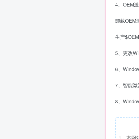
4、OEM
卸载OEM
生产$OE
5、更改Wi
6、Wind
7、智能激
8、Wind
1、本网