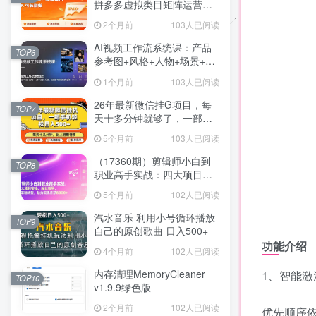
拼多多虚拟类目矩阵运营全
攻略，轻松日入 1K 可长期
2个月前
103人已阅读
做
AI视频工作流系统课：产品
TOP6
参考图+风格+人物+场景+分
镜，五重参考锁定视觉系
1个月前
103人已阅读
统，稳定产出高质量视频
26年最新微信挂G项目，每
TOP7
天十多分钟就够了，一部手
机，轻松日入5张【揭秘】
5个月前
103人已阅读
（17360期）剪辑师小白到
TOP8
职业高手实战：四大项目实
操、就业指导，零基础转
5个月前
102人已阅读
型，助力实现月薪8000+
汽水音乐 利用小号循环播放
TOP9
自己的原创歌曲 日入500+
功能介绍
4个月前
102人已阅读
内存清理MemoryCleaner
1、智能
TOP10
v1.9.9绿色版
2个月前
102人已阅读
优先顺序依次