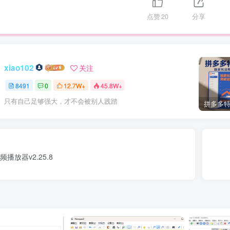
点赞
20
分享
xiao102
关注
8491
0
12.7W+
45.8W+
只有自己足够强大，才不会被别人践踏
音频播放器v2.25.8