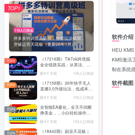
TOP1
110人已阅读
软件介绍
拼多多特训营高阶班，独家玩法赋能，
突破运营天花板（更新26年1月）
HEU KM
（17216期）TikTok跨境掘
KMS激活
TOP2
金全链路实战：从算法、选
制在系统
品到团队管理，打通闭环，
6个月前
106人已阅读
实现稳定月入万刀
软件截图
（17159期）26年快手无人
TOP3
直播3.0升级玩法，低成本高
回报，月入2w+
6个月前
105人已阅读
全智能EA量化，全天不间断
TOP4
挣美金，，小白轻松操作，
日入1000+
4个月前
103人已阅读
（18442期）副业天花板｜
TOP5