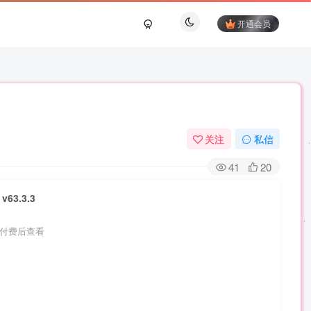
开通会员
关注
私信
41
20
 v63.3.3
付费后查看