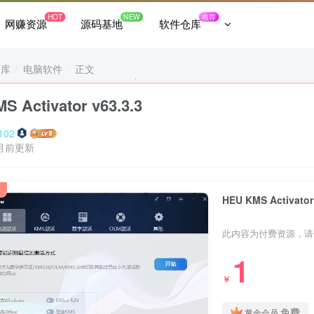
HOT
NEW
推荐
网赚资源
源码基地
软件仓库
仓库
电脑软件
正文
S Activator v63.3.3
102
月前更新
HEU KMS Activator
此内容为付费资源，请
1
￥
免费
黄金会员