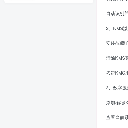
自动识别并跳
2、KMS
安装/卸载
清除KMS
搭建KMS
3、数字激
添加/解除
查看当前系