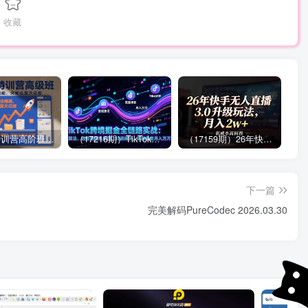
收藏
拼多多特训营高阶班，独家玩法赋能，突破运营天花板（更新26年1月）
（17216期）TikTok跨境掘金全链路实战：从算法、选品到团队管理，打通闭环，实现稳定月入万刀
（17159期）26年快手无人直播3.0升级玩法，低成本高回报，月入2w+
下一篇
完美解码PureCodec 2026.03.30