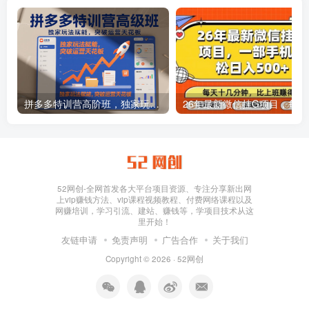
拼多多特训营高阶班，独家玩法赋能，突破运营天花板（更新26年1月）
26年最新
52网创-全网首发各大平台项目资源、专注分享新出网
上vip赚钱方法、vip课程视频教程、付费网络课程以及
网赚培训，学习引流、建站、赚钱等，学项目技术从这
里开始！
友链申请
免责声明
广告合作
关于我们
Copyright © 2026 ·
52网创