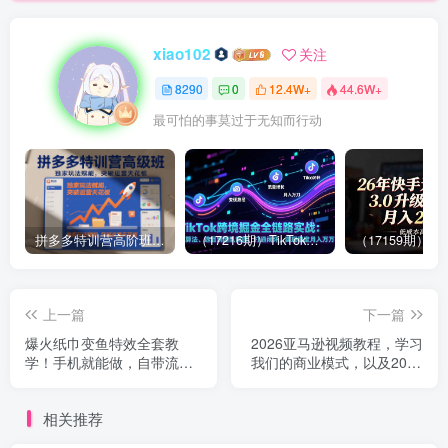
xiao102
关注
8290
0
12.4W+
44.6W+
最可怕的事莫过于无知而行动
拼多多特训营高阶班，独家玩法赋能，突破运营天花板（更新26年1月）
（17216期）TikTok跨境掘金全链路实战：从算法、选品到团队管理，打通闭环，实现稳定月入万刀
上一篇
下一篇
爆火纸巾变鱼特效全套教
2026亚马逊视频教程，学习
学！手机就能做，自带流
我们的商业模式，以及2026
量，轻松涨粉上热门
最新的选品及运营经验
相关推荐