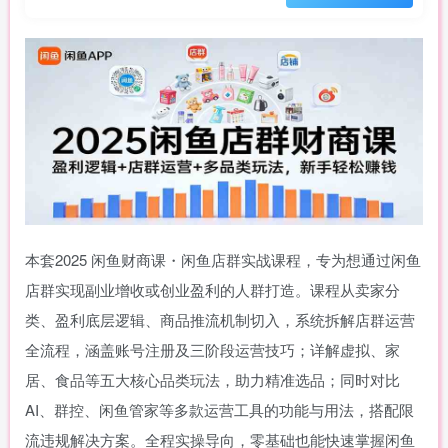
本套2025 闲鱼财商课・闲鱼店群实战课程，专为想通过闲鱼
店群实现副业增收或创业盈利的人群打造。课程从卖家分
类、盈利底层逻辑、商品推流机制切入，系统拆解店群运营
全流程，涵盖账号注册及三阶段运营技巧；详解虚拟、家
居、食品等五大核心品类玩法，助力精准选品；同时对比
AI、群控、闲鱼管家等多款运营工具的功能与用法，搭配限
流违规解决方案。全程实操导向，零基础也能快速掌握闲鱼