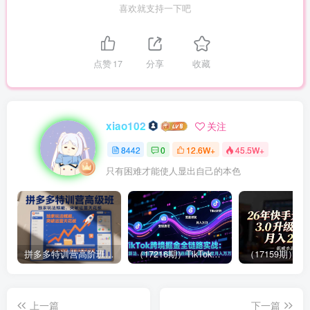
喜欢就支持一下吧
点赞
17
分享
收藏
xiao102
关注
8442
0
12.6W+
45.5W+
只有困难才能使人显出自己的本色
拼多多特训营高阶班，独家玩法赋能，突破运营天花板（更新26年1月）
（17216期）TikTok跨境掘金全链路实战：从算法、选品到团队管理，打通闭环，实现稳定月入万刀
上一篇
下一篇