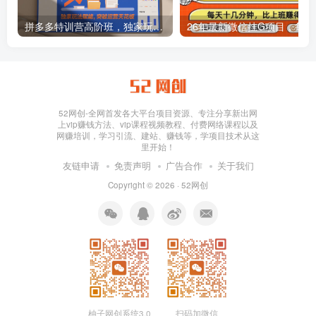
拼多多特训营高阶班，独家玩法赋能，突破运营天花板（更新26年1月）
26年最新
52网创-全网首发各大平台项目资源、专注分享新出网
上vip赚钱方法、vip课程视频教程、付费网络课程以及
网赚培训，学习引流、建站、赚钱等，学项目技术从这
里开始！
友链申请
免责声明
广告合作
关于我们
Copyright © 2026 ·
52网创
柚子网创系统3.0
扫码加微信