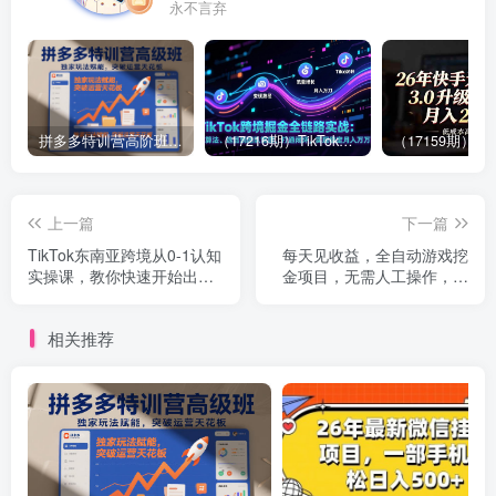
永不言弃
拼多多特训营高阶班，独家玩法赋能，突破运营天花板（更新26年1月）
（17216期）TikTok跨境掘金全链路实战：从算法、选品到团队管理，打通闭环，实现稳定月入万刀
上一篇
下一篇
TikTok东南亚跨境从0-1认知
每天见收益，全自动游戏挖
实操课，教你快速开始出海
金项目，无需人工操作，轻
生意
松日入1k，长期稳定项目
【揭秘】
相关推荐