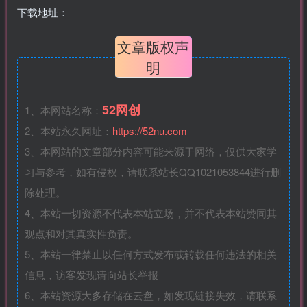
下载地址：
文章版权声
明
52网创
1、本网站名称：
2、本站永久网址：
https://52nu.com
3、本网站的文章部分内容可能来源于网络，仅供大家学
习与参考，如有侵权，请联系站长QQ1021053844进行删
除处理。
4、本站一切资源不代表本站立场，并不代表本站赞同其
观点和对其真实性负责。
5、本站一律禁止以任何方式发布或转载任何违法的相关
信息，访客发现请向站长举报
6、本站资源大多存储在云盘，如发现链接失效，请联系