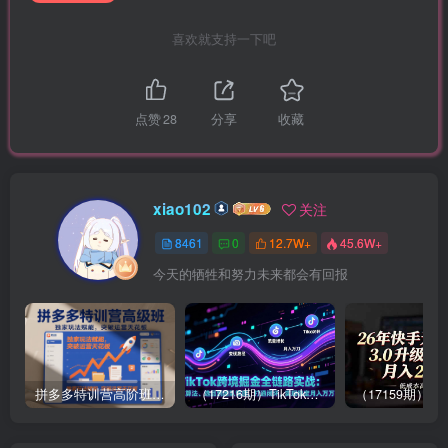
喜欢就支持一下吧
点赞
28
分享
收藏
xiao102
关注
8461
0
12.7W+
45.6W+
今天的牺牲和努力未来都会有回报
拼多多特训营高阶班，独家玩法赋能，突破运营天花板（更新26年1月）
（17216期）TikTok跨境掘金全链路实战：从算法、选品到团队管理，打通闭环，实现稳定月入万刀