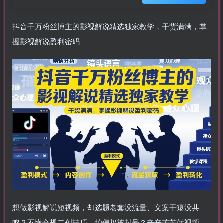
抖音千万粉丝博主的影视解说精选独家教学，干货满满，掌
握影视解说盈利密码
想做影视解说短视频，却选题老套没流量、文案干瘪没共
鸣？不懂合规二创技巧，怕侵权被封号？辛辛苦苦做视频，