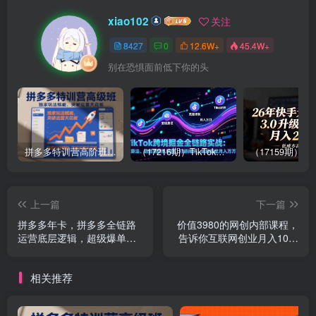
xiao102
关注
8427
0
12.6W+
45.4W+
别在恐惧面前低下你的头
拼多多特训营高阶班，独家玩法赋能，突破运营天花板（更新26年1月）
（17216期）TikTok跨境掘金全链路实战：从算法、选品到团队管理，打通闭环，实现稳定月入万刀
上一篇
下一篇
拼多多年卡，拼多多全链路
价值3980的网创内部课程，
运营底层逻辑，超级爆单术
告诉你互联网创业月入10个
【更新26年1月】
W的秘密【揭秘】
相关推荐