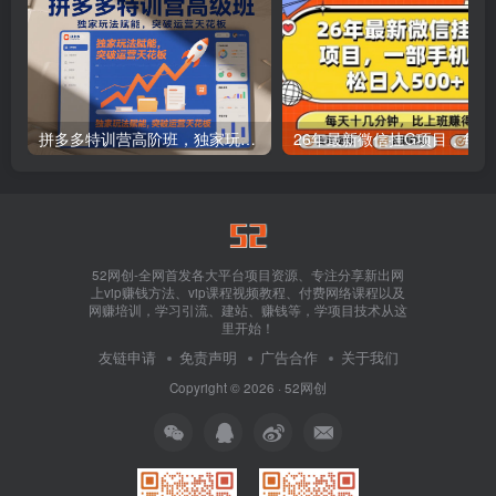
拼多多特训营高阶班，独家玩法赋能，突破运营天花板（更新26年1月）
26年最新
52网创-全网首发各大平台项目资源、专注分享新出网
上vip赚钱方法、vip课程视频教程、付费网络课程以及
网赚培训，学习引流、建站、赚钱等，学项目技术从这
里开始！
友链申请
免责声明
广告合作
关于我们
Copyright © 2026 ·
52网创