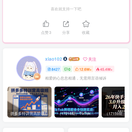
喜欢就支持一下吧
点赞
3
分享
收藏
xiao102
关注
8427
0
12.6W+
45.4W+
相爱的心息息相通，无需用言语倾诉
拼多多特训营高阶班，独家玩法赋能，突破运营天花板（更新26年1月）
（17216期）TikTok跨境掘金全链路实战：从算法、选品到团队管理，打通闭环，实现稳定月入万刀