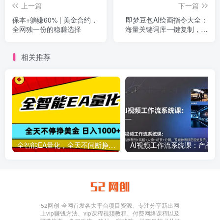
上一篇
下一篇
保本+躺赚60% | 美金合约，
即梦豆包AI绘画指令大全：
全网独一份的稳赚选择
海量关键词库一键复制，出
图效率提升10倍，轻松日更
百图
相关推荐
全智能EA量化，全天不间断挣美金，，小白轻松操作，日入1000+
AI视频工作流
52网创-全网首发各大平台项目资源、专注分享新出网
上vip赚钱方法、vip课程视频教程、付费网络课程以及