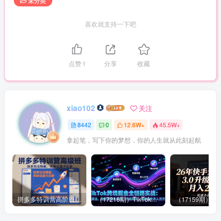
未分类
喜欢就支持一下吧
点赞
1
分享
收藏
xiao102
关注
8442
0
12.6W+
45.5W+
拿起笔，写下你的梦想，你的人生就从此刻起航
拼多多特训营高阶班，独家玩法赋能，突破运营天花板（更新26年1月）
（17216期）TikTok跨境掘金全链路实战：从算法、选品到团队管理，打通闭环，实现稳定月入万刀