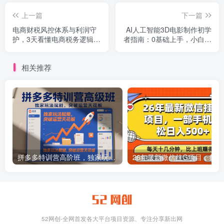
上一篇
下一篇
电商财税风控体系与利润守
AI人工智能3D电影制作初学
护，3天看懂电商税务逻辑，
者指南：0基础上手，小白也
搭建利润防御系统
能玩转
相关推荐
拼多多特训营高阶班，独家玩法赋能，突破运营天花板（更新26年1月）
26年最新
52网创-全网首发各大平台项目资源、专注分享新出网