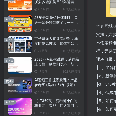
拼多多虚拟类目矩阵运营全
攻略，轻松日入 1K 可长期
2个月前
103人已阅读
做
26年最新微信挂G项目，每
TOP6
天十多分钟就够了，一部手
本套同城获
机，轻松日入5张【揭秘】
5个月前
103人已阅读
实操，六步
宝子哥无人直播实战课，非
TOP7
本锁定精
实时防风技术，聚焦抖音快
手等平台直播带货，轻松开
行，无需
27天前
102人已阅读
启直播变现之路（更新2026
年07月11日）
课程目录
2026亚马逊实战课，从选品
TOP8
上架推广到盈利闭环，新手
├1、了解打
老手均可快速落地出单
17天前
102人已阅读
├2、新媒
AI视频工作流系统课：产品
TOP9
├3、3步教
参考图+风格+人物+场景+分
镜，五重参考锁定视觉系
├4、低成
1个月前
102人已阅读
统，稳定产出高质量视频
├5、如何
（17360期）剪辑师小白到
TOP10
职业高手实战：四大项目实
├6、如何
操、就业指导，零基础转
5个月前
102人已阅读
型，助力实现月薪8000+