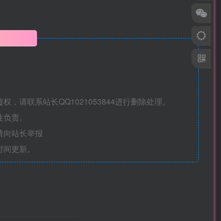
明
请联系站长QQ1021053844进行删除处理。
性负责。
请向站长举报
时间更新。