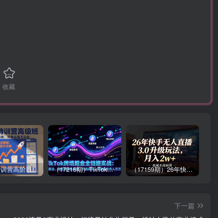
收藏
拼多多特训营高阶班，独家玩法赋能，突破运营天花板（更新26年1月）
（17216期）TikTok跨境掘金全链路实战：从算法、选品到团队管理，打通闭环，实现稳定月入万刀
（17159期）26年快手无人直播3.0升级玩法，低成本高回报，月入2w+
下一篇