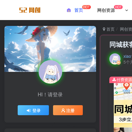
HOT
HOT
首页
网创资源
首页
网创
同城获
xiao
5个
付费资源
HI！请登录
登录
注册