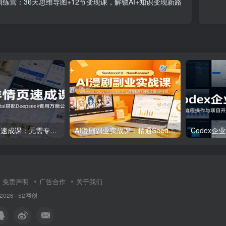
训练营：36天思维导图+12节变现课，解锁AI+知识变现新路
AI电商详情页速成课：无需专业美工操作，Startai搭配Deepseek套用万能公式
AI漫剧副业实战课：精通Seedance2.0与NanoBanana2零基础复刻爆款实现涨粉变现
免责声明
广告合作
关于我们
 2026 ·
52网创