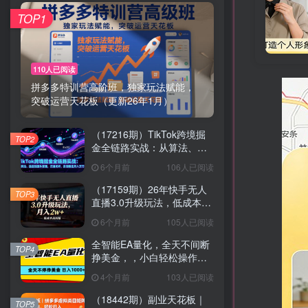
TOP1
110人已阅读
拼多多特训营高阶班，独家玩法赋能，
突破运营天花板（更新26年1月）
（17216期）TikTok跨境掘
TOP2
金全链路实战：从算法、选
品到团队管理，打通闭环，
6个月前
106人已阅读
实现稳定月入万刀
（17159期）26年快手无人
TOP3
直播3.0升级玩法，低成本高
回报，月入2w+
6个月前
105人已阅读
全智能EA量化，全天不间断
TOP4
挣美金，，小白轻松操作，
日入1000+
4个月前
103人已阅读
（18442期）副业天花板｜
TOP5