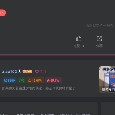
IP
喜欢就支持一下吧
点赞
24
分享
xiao102
关注
8390
0
12.6W+
45.1W+
如果你为着错过夕阳而哭泣，那么你就要错群星了