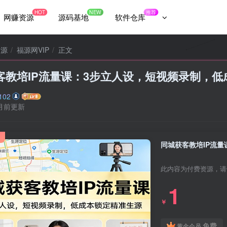
HOT
NEW
推荐
网赚资源
源码基地
软件仓库
资源
福源网VIP
正文
客教培IP流量课：3步立人设，短视频录制，低
102
月前更新
同城获客教培IP流
此内容为付费资源，请
1
￥
免费
黄金会员