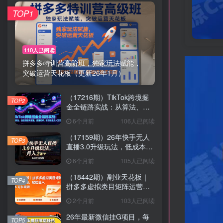
TOP1
110人已阅读
拼多多特训营高阶班，独家玩法赋能，
突破运营天花板（更新26年1月）
（17216期）TikTok跨境掘
TOP2
金全链路实战：从算法、选
品到团队管理，打通闭环，
6个月前
106人已阅读
实现稳定月入万刀
（17159期）26年快手无人
TOP3
直播3.0升级玩法，低成本高
回报，月入2w+
6个月前
105人已阅读
（18442期）副业天花板｜
TOP4
拼多多虚拟类目矩阵运营全
攻略，轻松日入 1K 可长期
2个月前
103人已阅读
做
26年最新微信挂G项目，每
TOP5