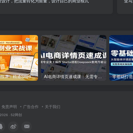
商业设计，把流量转化为留量，设计自己的商业模式
亚马
AI漫剧副业实战课：精通Seedance2.0与NanoBanana2零基础复刻爆款实现涨粉变现
AI电商详情页速成课：无需专业美工操作，Startai搭配Deepseek套用万能公式
免责声明
广告合作
关于我们
 2026 ·
52网创