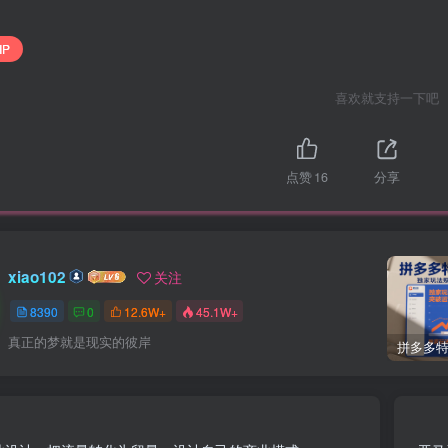
IP
喜欢就支持一下吧
点赞
16
分享
xiao102
关注
8390
0
12.6W+
45.1W+
真正的梦就是现实的彼岸