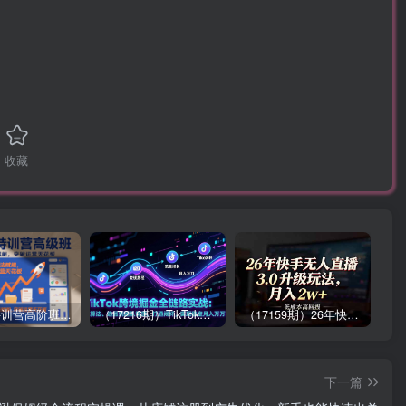
收藏
拼多多特训营高阶班，独家玩法赋能，突破运营天花板（更新26年1月）
（17216期）TikTok跨境掘金全链路实战：从算法、选品到团队管理，打通闭环，实现稳定月入万刀
（17159期）26年快手无人直播3.0升级玩法，低成本高回报，月入2w+
下一篇