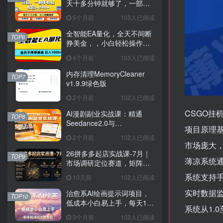
天十多分钟就够了，一部手
机，轻松日入5张【揭秘】
5个月前
103人已阅读
全智能EA量化，全天不间断
TOP6
挣美金，，小白轻松操作，
日入1000+
4个月前
103人已阅读
内存清理MemoryCleaner
TOP7
v1.9.9绿色版
2个月前
102人已阅读
CSGO
AI漫剧副业实战课：精通
TOP8
Seedance2.0与
项目原理
NanoBanana2零基础复刻爆
2个月前
102人已阅读
款实现涨粉变现
市场庞大
26拼多多起店实战课-7月｜
TOP9
薄凉系统
市场调研定位赛道，矩阵秒
杀万人团实操，强弱付费打
系统支持手
10天前
102人已阅读
法解决新品起量卡点
实时数据
治愈系AI绘画提示词项目，
TOP10
低成本小白易上手，每天10
系统从1.
分钟，新手保姆级实操教程
3个月前
102人已阅读