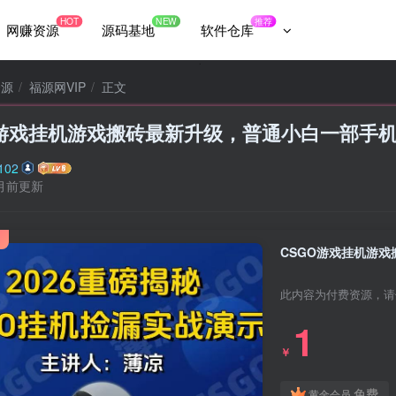
HOT
NEW
推荐
网赚资源
源码基地
软件仓库
资源
福源网VIP
正文
O游戏挂机游戏搬砖最新升级，普通小白一部手机
102
月前更新
此内容为付费资源，请
1
￥
免费
黄金会员