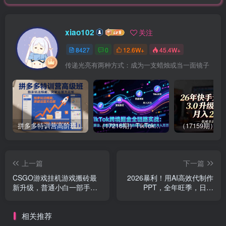
xiao102
关注
8427
0
12.6W+
45.4W+
传递光亮有两种方式：成为一支蜡烛或当一面镜子
拼多多特训营高阶班，独家玩法赋能，突破运营天花板（更新26年1月）
（17216期）TikTok跨境掘金全链路实战：从算法、选品到团队管理，打通闭环，实现稳定月入万刀
上一篇
下一篇
CSGO游戏挂机游戏搬砖最
2026暴利！用AI高效代制作
新升级，普通小白一部手机
PPT，全年旺季，日入
可日入300+当天见结果，支
1000+，提示词直接送！
持验证
相关推荐