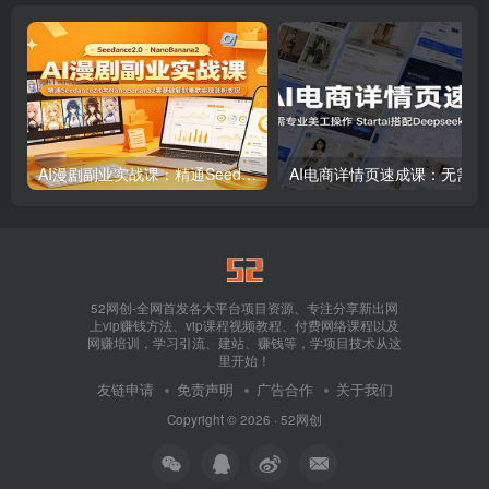
AI漫剧副业实战课：精通Seedance2.0与NanoBanana2零基础复刻爆款实现涨粉变现
AI电商详情
52网创-全网首发各大平台项目资源、专注分享新出网
上vip赚钱方法、vip课程视频教程、付费网络课程以及
网赚培训，学习引流、建站、赚钱等，学项目技术从这
里开始！
友链申请
免责声明
广告合作
关于我们
Copyright © 2026 ·
52网创