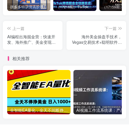
拼多多特训营高阶班，独家玩法赋能，突破运营天花板（更新26年1月）
（17216期）TikTok跨境掘金全链路实战：从算法、选品到团队管理，打通闭环，实现稳定月入万刀
上一篇
下一篇
AI编程出海掘金营：快速开
海外美金操盘手技术，
发、海外推广、美金变现，
Vegas交易技术+聪明软件，
一人公司模式，手把手带你
日赚50-1000U，长期稳定，
稳定赚美金
小白轻松上手。
相关推荐
全智能EA量化，全天不间断挣美金，，小白轻松操作，日入1000+
AI视频工作流