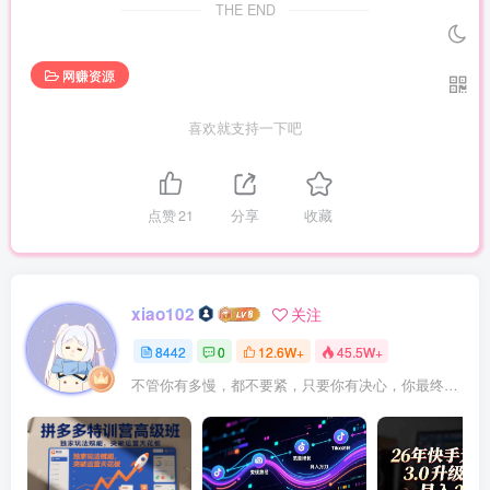
THE END
网赚资源
喜欢就支持一下吧
点赞
21
分享
收藏
xiao102
关注
8442
0
12.6W+
45.5W+
不管你有多慢，都不要紧，只要你有决心，你最终都会到达想去的地方