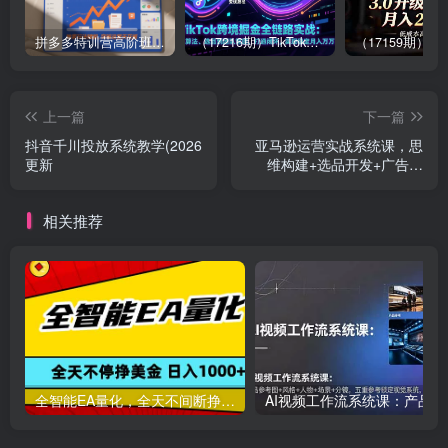
拼多多特训营高阶班，独家玩法赋能，突破运营天花板（更新26年1月）
（17216期）TikTok跨境掘金全链路实战：从算法、选品到团队管理，打通闭环，实现稳定月入万刀
上一篇
下一篇
抖音千川投放系统教学(2026
亚马逊运营实战系统课，思
更新
维构建+选品开发+广告推
广，助力新手实现稳定月利
润2万+(更新
相关推荐
全智能EA量化，全天不间断挣美金，，小白轻松操作，日入1000+
AI视频工作流