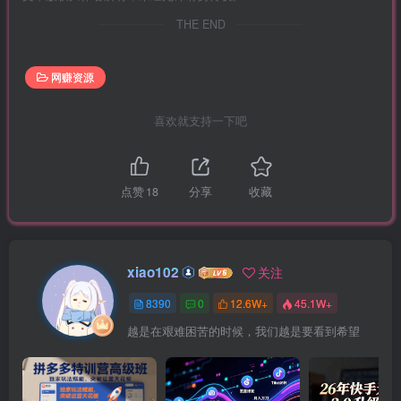
THE END
网赚资源
喜欢就支持一下吧
点赞
18
分享
收藏
xiao102
关注
8390
0
12.6W+
45.1W+
越是在艰难困苦的时候，我们越是要看到希望