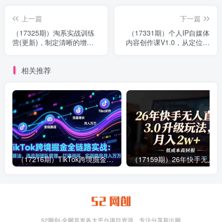
上一篇
下一篇
（17325期）淘系实战训练
（17331期）个人IP自媒体
营(更新)，制定清晰的增长
内容创作课V1.0，从定位，
战略，突破流量与利润瓶
到选题、做钩子、搭结构，
颈，实现企业的规模化盈利
再到后期运营，700分钟干
相关推荐
货
（17216期）TikTok跨境掘金全链路实战：从算法、选品到团队管理，打通闭环，实现稳定月入万刀
（1
52网创-全网首发各大平台项目资源、专注分享新出网