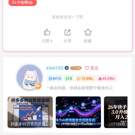
中创网vip
喜欢就支持一下吧
点赞
4
分享
收藏
xiao102
关注
8410
0
12.6W+
45.2W+
一路走到底，你就会发现那个最佳出口
拼多多特训营高阶班，独家玩法赋能，突破运营天花板（更新26年1月）
（17216期）TikTok跨境掘金全链路实战：从算法、选品到团队管理，打通闭环，实现稳定月入万刀