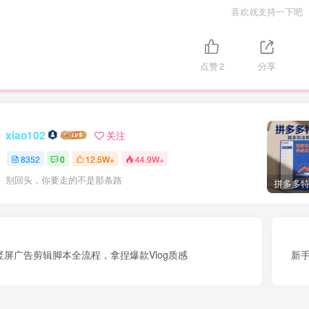
喜欢就支持一下吧
点赞
2
分享
xiao102
关注
8352
0
12.5W+
44.9W+
别回头，你要走的不是那条路
车竖屏广告剪辑脚本全流程，拿捏爆款Vlog质感
新