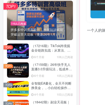
TOP1
110人已阅读
拼多多特训营高阶班，独家玩法赋能，
一个人的
突破运营天花板（更新26年1月）
（17216期）TikTok跨境掘
TOP2
金全链路实战：从算法、选
品到团队管理，打通闭环，
6个月前
106人已阅读
实现稳定月入万刀
（17159期）26年快手无人
TOP3
直播3.0升级玩法，低成本高
回报，月入2w+
6个月前
105人已阅读
全智能EA量化，全天不间断
TOP4
挣美金，，小白轻松操作，
日入1000+
4个月前
103人已阅读
（18442期）副业天花板｜
TOP5