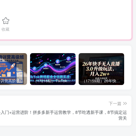
收藏
拼多多特训营高阶班，独家玩法赋能，突破运营天花板（更新26年1月）
（17216期）TikTok跨境掘金全链路实战：从算法、选品到团队管理，打通闭环，实现稳定月入万刀
（17159期）26年快手无人直播3.0升级玩法，低成本高回报，月入2w+
下一篇
手入门+运营进阶！拼多多新手运营教学，8节吃透新手课，8节搞定运
营关