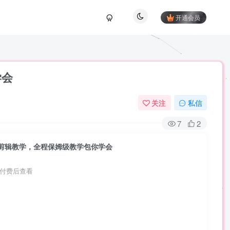
开通会员
学会
关注
私信
7
2
剪辑教学，全程保姆级教学包你学会
付费后查看