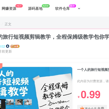
HOT
NEW
推荐
网赚资源
源码基地
软件仓库
类
正文
的旅行短视频剪辑教学，全程保姆级教学包你
102
月前更新
一个人的旅行短视频
此内容为付费资源，请
0.99
￥
免费
黄金会员