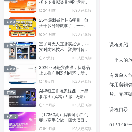
拼多多虚拟类目矩阵运营全
攻略，轻松日入 1K 可长期
2个月前
103人已阅读
做
26年最新微信挂G项目，每
TOP6
天十多分钟就够了，一部手
机，轻松日入5张【揭秘】
5个月前
103人已阅读
宝子哥无人直播实战课，非
课程介绍
TOP7
实时防风技术，聚焦抖音快
手等平台直播带货，轻松开
27天前
102人已阅读
一个人的
启直播变现之路（更新2026
年07月11日）
2026亚马逊实战课，从选品
TOP8
上架推广到盈利闭环，新手
专属单人
老手均可快速落地出单
16天前
102人已阅读
你用剪辑
AI视频工作流系统课：产品
TOP9
片。零基础
参考图+风格+人物+场景+分
镜，五重参考锁定视觉系
1个月前
102人已阅读
统，稳定产出高质量视频
课程目录
（17360期）剪辑师小白到
TOP10
职业高手实战：四大项目实
01.VLO
操、就业指导，零基础转
5个月前
102人已阅读
型，助力实现月薪8000+