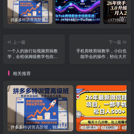
拼多多特训营高阶班，独家玩法赋能，突破运营天花板（更新26年1月）
（17216期）TikTok跨境掘金全链路实战：从算法、选品到团队管理，打通闭环，实现稳定月入万刀
上一篇
下一篇
一个人的旅行短视频剪辑教
手机剪映剪辑教学，小白也
学，全程保姆级教学包你学
能学会的操作，秒出大片
会
相关推荐
拼多多特训营高阶班，独家玩法赋能，突破运营天花板（更新26年1月）
26年最新