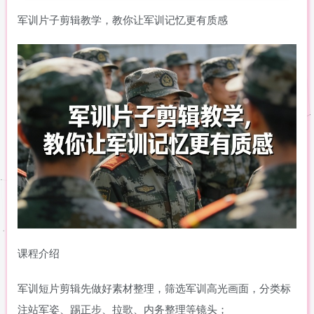
军训片子剪辑教学，教你让军训记忆更有质感
课程介绍
军训短片剪辑先做好素材整理，筛选军训高光画面，分类标
注站军姿、踢正步、拉歌、内务整理等镜头；