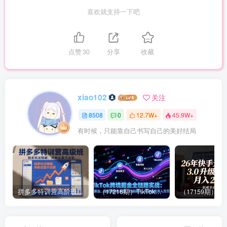
喜欢就支持一下吧
点赞
30
分享
收藏
xiao102
关注
8508
0
12.7W+
45.9W+
有时候，只能靠自己书写自己的美好结局
拼多多特训营高阶班，独家玩法赋能，突破运营天花板（更新26年1月）
（17216期）TikTok跨境掘金全链路实战：从算法、选品到团队管理，打通闭环，实现稳定月入万刀