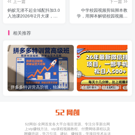
上一篇
下一篇
蚂蚁无潜不起全域配抖加3.0
中学校园视频剪辑脚本教
入池课2026年2月大课，
学，用脚本解锁校园视频的
2026再出发，无潜入池方法
无限可能
论
相关推荐
拼多多特训营高阶班，独家玩法赋能，突破运营天花板（更新26年1月）
26年最新
52网创-全网首发各大平台项目资源、专注分享新出网
上vip赚钱方法、vip课程视频教程、付费网络课程以及
网赚培训，学习引流、建站、赚钱等，学项目技术从这