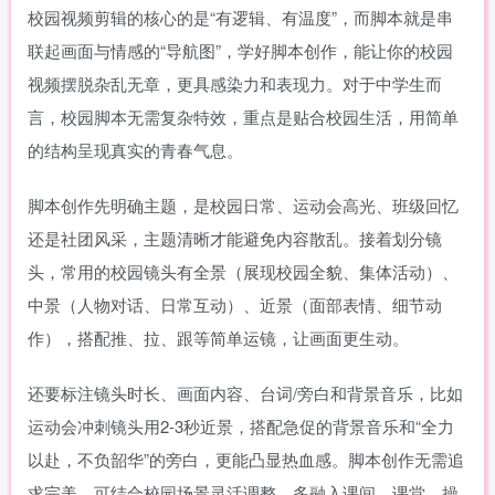
校园视频剪辑的核心的是“有逻辑、有温度”，而脚本就是串
联起画面与情感的“导航图”，学好脚本创作，能让你的校园
视频摆脱杂乱无章，更具感染力和表现力。对于中学生而
言，校园脚本无需复杂特效，重点是贴合校园生活，用简单
的结构呈现真实的青春气息。
脚本创作先明确主题，是校园日常、运动会高光、班级回忆
还是社团风采，主题清晰才能避免内容散乱。接着划分镜
头，常用的校园镜头有全景（展现校园全貌、集体活动）、
中景（人物对话、日常互动）、近景（面部表情、细节动
作），搭配推、拉、跟等简单运镜，让画面更生动。
还要标注镜头时长、画面内容、台词/旁白和背景音乐，比如
运动会冲刺镜头用2-3秒近景，搭配急促的背景音乐和“全力
以赴，不负韶华”的旁白，更能凸显热血感。脚本创作无需追
求完美，可结合校园场景灵活调整，多融入课间、课堂、操