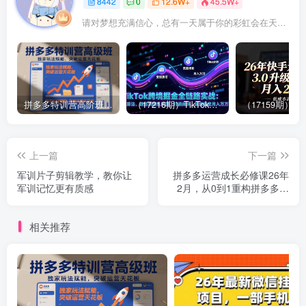
8442
0
12.6W+
45.5W+
请对梦想充满信心，总有一天属于你的彩虹会在天空微笑
拼多多特训营高阶班，独家玩法赋能，突破运营天花板（更新26年1月）
（17216期）TikTok跨境掘金全链路实战：从算法、选品到团队管理，打通闭环，实现稳定月入万刀
上一篇
下一篇
军训片子剪辑教学，教你让
拼多多运营成长必修课26年
军训记忆更有质感
2月，从0到1重构拼多多，
从零起步必修课，乘风破浪
多多路
相关推荐