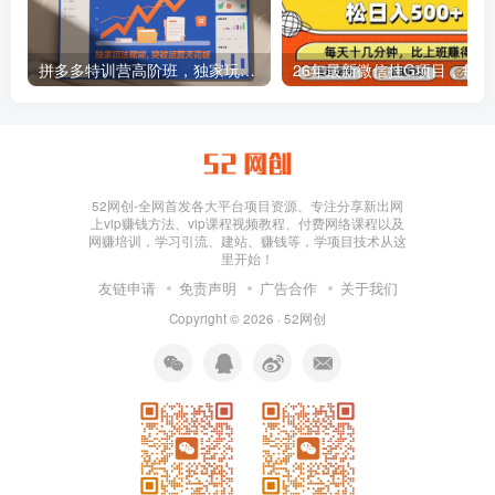
拼多多特训营高阶班，独家玩法赋能，突破运营天花板（更新26年1月）
26年最新
52网创-全网首发各大平台项目资源、专注分享新出网
上vip赚钱方法、vip课程视频教程、付费网络课程以及
网赚培训，学习引流、建站、赚钱等，学项目技术从这
里开始！
友链申请
免责声明
广告合作
关于我们
Copyright © 2026 ·
52网创