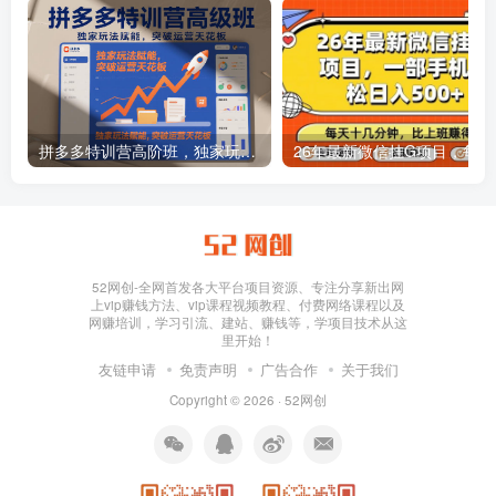
拼多多特训营高阶班，独家玩法赋能，突破运营天花板（更新26年1月）
26年最新
52网创-全网首发各大平台项目资源、专注分享新出网
上vip赚钱方法、vip课程视频教程、付费网络课程以及
网赚培训，学习引流、建站、赚钱等，学项目技术从这
里开始！
友链申请
免责声明
广告合作
关于我们
Copyright © 2026 ·
52网创