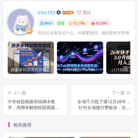
xiao102
关注
8491
0
12.7W+
45.8W+
无论过去发生过什么，你都要相信，最好的尚未到来
拼多多特训营高阶班，独家玩法赋能，突破运营天花板（更新26年1月）
（17216期）TikTok跨境掘金全链路实战：从算法、选品到团队管理，打通闭环，实现稳定月入万刀
上一篇
下一篇
中学校园视频剪辑脚本教
全域千川线下课12月28号，
学，用脚本解锁校园视频的
针对全域微付费板块，全域
无限可能
下的主播运营调整，全域怎
么起号稳号放量
相关推荐