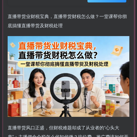
直播带货业财税宝典，直播带货财税怎么做？一堂课帮你彻
底搞懂直播带货及财税处理
直播带货风口正盛，但财税难题却成了从业者的“心头大
患”：主播佣金个税怎么代扣代缴？坑位费、推广费该如何开