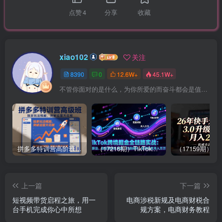
点赞
4
分享
收藏
xiao102
关注
8390
0
12.6W+
45.1W+
不管你面对的是什么，为你所爱的而奋斗都会是值得的
拼多多特训营高阶班，独家玩法赋能，突破运营天花板（更新26年1月）
（17216期）TikTok跨境掘金全链路实战：从算法、选品到团队管理，打通闭环，实现稳定月入万刀
上一篇
下一篇
短视频带货启程之旅，用一
电商涉税新规及电商财税合
台手机完成你心中所想
规方案，电商财务教程