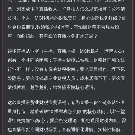
票、列支成本？直播收入、打赏收入怎么规范核算？分不清
公司、个人、MCN机构的财税责任，担心误踩税务红线？面
对金税四期“以数治税”的强监管，害怕因财税不合规被稽
查、面临罚款，甚至影响直播业务正常开展？
很多直播从业者（主播、直播老板、MCN机构、运营人员）
都有一个共同的困惑：直播带货模式特殊，财税处理和传统
行业不一样，没有专属的财税指南，要么盲目操作、埋下风
险隐患，要么花钱请专业财税人员，成本居高不下，要么零
散找教程、越学越乱，始终搞不懂核心逻辑。
这款直播带货业财税宝典课程，专为直播带货全链条从业者
量身打造，精准破解“直播财税怎么做”的核心疑问，以“一堂
课彻底搞懂”为核心，摒弃空泛理论、拒绝通用财税内容，聚
焦直播带货专属财税场景，全程通俗化讲解、实操性拆解，