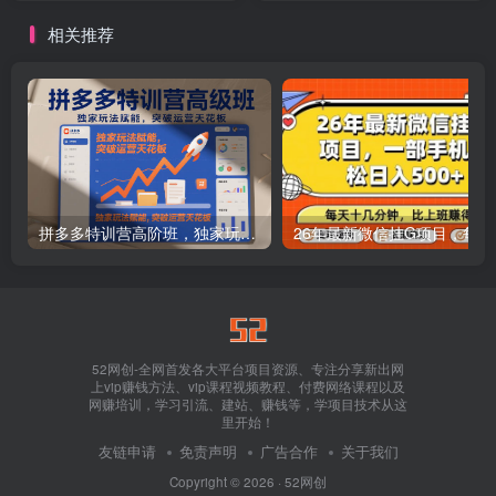
相关推荐
拼多多特训营高阶班，独家玩法赋能，突破运营天花板（更新26年1月）
26年最新
52网创-全网首发各大平台项目资源、专注分享新出网
上vip赚钱方法、vip课程视频教程、付费网络课程以及
网赚培训，学习引流、建站、赚钱等，学项目技术从这
里开始！
友链申请
免责声明
广告合作
关于我们
Copyright © 2026 ·
52网创