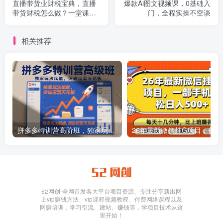
直播带货业财税宝典，直播
爆款Ai图文视频课，0基础入
带货财税怎么做？一堂课帮
门，全程实操不空谈
你彻底搞懂直播带货及财税
处理
相关推荐
拼多多特训营高阶班，独家玩法赋能，突破运营天花板（更新26年1月）
26年最新
52网创-全网首发各大平台项目资源、专注分享新出网
上vip赚钱方法、vip课程视频教程、付费网络课程以及
网赚培训，学习引流、建站、赚钱等，学项目技术从这
里开始！