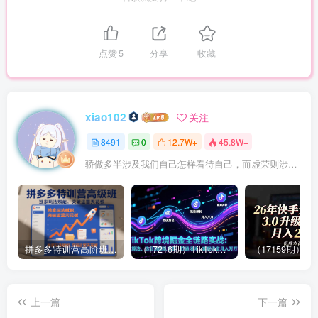
点赞
5
分享
收藏
xiao102
关注
8491
0
12.7W+
45.8W+
骄傲多半涉及我们自己怎样看待自己，而虚荣则涉及我们想别人怎样看我们
拼多多特训营高阶班，独家玩法赋能，突破运营天花板（更新26年1月）
（17216期）TikTok跨境掘金全链路实战：从算法、选品到团队管理，打通闭环，实现稳定月入万刀
上一篇
下一篇