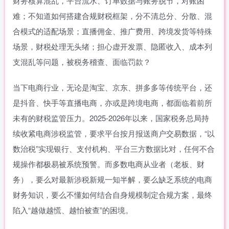
财务核算混乱，平台流水、订单数据与账务脱节，对账困
难；不知道如何搭建合规财税框架，分不清总分、分散、混
合模式的适配场景；直播佣金、推广费用、跨境发货等特殊
场景，财税处理无头绪；担心虚开发票、隐匿收入、成本列
支混乱等问题，被税务稽查、面临罚款？
当下电商行业，无论是淘宝、京东、拼多多等传统平台，还
是抖音、快手等直播电商，亦或是跨境电商，都面临着前所
未有的财税监管压力。2025-2026年以来，国家税务总局持
续收紧电商涉税监管，要求平台按月报送商户交易数据，“以
数治税”实现银行、支付机构、平台三方数据比对，任何不合
规操作都极易被系统预警。而多数电商从业者（老板、财
务），要么对最新涉税新规一知半解，要么缺乏系统的电商
财务知识，要么不懂如何结合自身规模制定合规方案，最终
陷入“越做越慌、越怕被查”的困境。