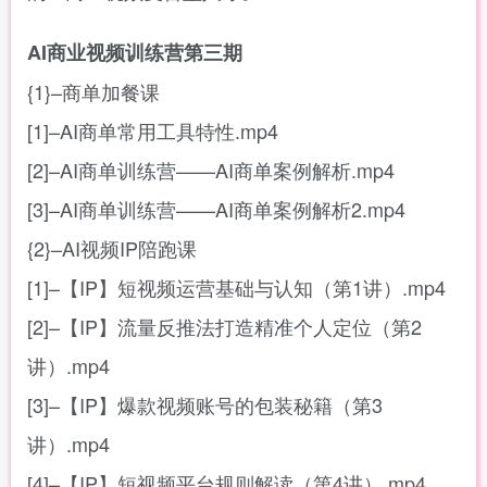
AI商业视频训练营第三期
{1}–商单加餐课
[1]–AI商单常用工具特性.mp4
[2]–AI商单训练营——AI商单案例解析.mp4
[3]–AI商单训练营——AI商单案例解析2.mp4
{2}–AI视频IP陪跑课
[1]–【IP】短视频运营基础与认知（第1讲）.mp4
[2]–【IP】流量反推法打造精准个人定位（第2
讲）.mp4
[3]–【IP】爆款视频账号的包装秘籍（第3
讲）.mp4
[4]–【IP】短视频平台规则解读（第4讲）.mp4