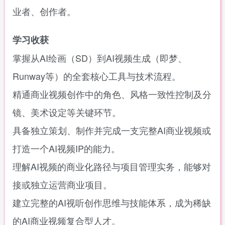
业者、创作者。
学习收获
掌握从AI绘画（SD）到AI视频生成（即梦、
Runway等）的全套核心工具与技术流程。
精通商业视频创作中的角色、风格一致性控制及分
镜、美术设定等关键环节。
具备独立策划、制作并完成一支完整AI商业视频或
打造一个AI视频IP的能力。
理解AI视频的商业化路径与项目管理实务，能够对
接或独立运营商业项目。
建立完整的AI视听创作思维与技能体系，成为稀缺
的AI商业视频复合型人才。