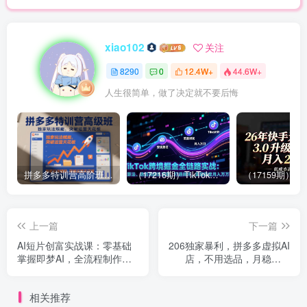
xiao102
关注
8290
0
12.4W+
44.6W+
人生很简单，做了决定就不要后悔
拼多多特训营高阶班，独家玩法赋能，突破运营天花板（更新26年1月）
（17216期）TikTok跨境掘金全链路实战：从算法、选品到团队管理，打通闭环，实现稳定月入万刀
上一篇
下一篇
AI短片创富实战课：零基础
206独家暴利，拼多多虚拟AI
掌握即梦AI，全流程制作爆
店，不用选品，月稳定1-
款视频，开启接单副业月入
2W，可副业全职！
10000+(更新
相关推荐