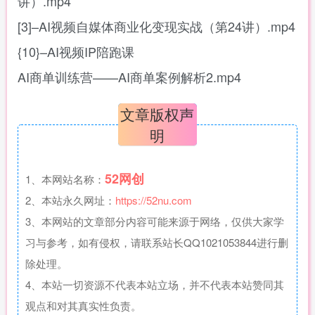
讲）.mp4
[3]–AI视频自媒体商业化变现实战（第24讲）.mp4
{10}–AI视频IP陪跑课
AI商单训练营——AI商单案例解析2.mp4
文章版权声
明
52网创
1、本网站名称：
2、本站永久网址：
https://52nu.com
3、本网站的文章部分内容可能来源于网络，仅供大家学
习与参考，如有侵权，请联系站长QQ1021053844进行删
除处理。
4、本站一切资源不代表本站立场，并不代表本站赞同其
观点和对其真实性负责。