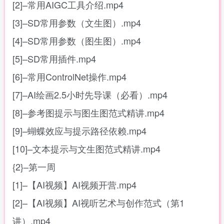
[2]–常用AIGC工具介绍.mp4
[3]–SD常用参数（文生图）.mp4
[4]–SD常用参数（图生图）.mp4
[5]–SD常用插件.mp4
[6]–常用ControlNet操作.mp4
[7]–AI绘画2.5小时先导课（必看）.mp4
[8]–参考图提示与图生图范式精讲.mp4
[9]–蝴蝶效应与提示路径依赖.mp4
[10]–文本提示与文生图范式精讲.mp4
{2}–第一周
[1]–【AI视频】AI视频开营.mp4
[2]–【AI视频】AI视听艺术与创作范式（第1
讲）.mp4