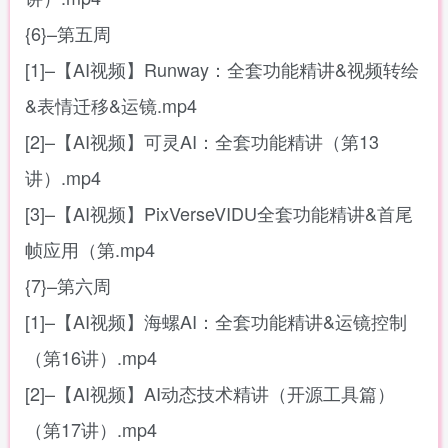
{6}–第五周
[1]–【AI视频】Runway：全套功能精讲&视频转绘
&表情迁移&运镜.mp4
[2]–【AI视频】可灵AI：全套功能精讲（第13
讲）.mp4
[3]–【AI视频】PixVerseVIDU全套功能精讲&首尾
帧应用（第.mp4
{7}–第六周
[1]–【AI视频】海螺AI：全套功能精讲&运镜控制
（第16讲）.mp4
[2]–【AI视频】AI动态技术精讲（开源工具篇）
（第17讲）.mp4